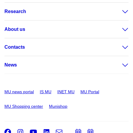
Research
About us
Contacts
News
MU news portal
IS MU
INET MU
MU Portal
MU Shopping center
Munishop
Facebook
Instagram
Youtube
LinkedIn
e-
Add
Add