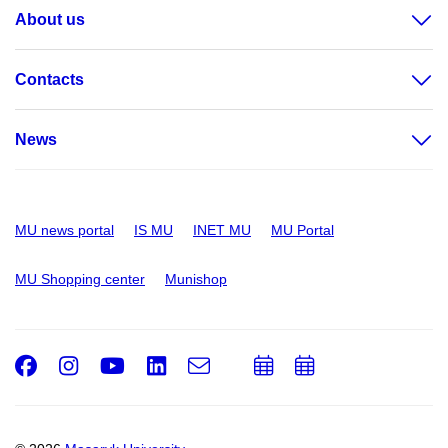
About us
Contacts
News
MU news portal
IS MU
INET MU
MU Portal
MU Shopping center
Munishop
Facebook
Instagram
Youtube
LinkedIn
e-
Add
Add
Email
mail
to
to
calendar
calendar