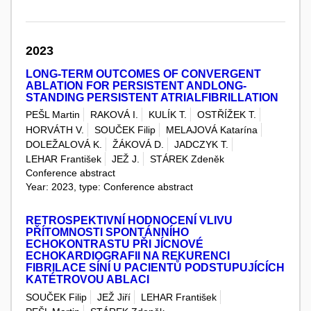
2023
LONG-TERM OUTCOMES OF CONVERGENT
ABLATION FOR PERSISTENT ANDLONG-
STANDING PERSISTENT ATRIALFIBRILLATION
PEŠL Martin
RAKOVÁ I.
KULÍK T.
OSTŘÍŽEK T.
HORVÁTH V.
SOUČEK Filip
MELAJOVÁ Katarína
DOLEŽALOVÁ K.
ŽÁKOVÁ D.
JADCZYK T.
LEHAR František
JEŽ J.
STÁREK Zdeněk
Conference abstract
Year: 2023, type: Conference abstract
RETROSPEKTIVNÍ HODNOCENÍ VLIVU
PŘÍTOMNOSTI SPONTÁNNÍHO
ECHOKONTRASTU PŘI JÍCNOVÉ
ECHOKARDIOGRAFII NA REKURENCI
FIBRILACE SÍNÍ U PACIENTŮ PODSTUPUJÍCÍCH
KATÉTROVOU ABLACI
SOUČEK Filip
JEŽ Jiří
LEHAR František