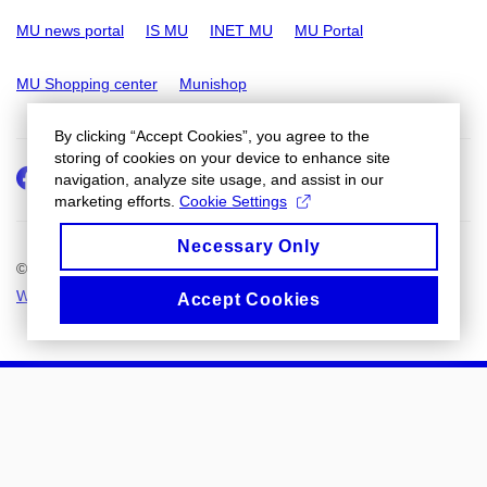
MU news portal
IS MU
INET MU
MU Portal
MU Shopping center
Munishop
By clicking “Accept Cookies”, you agree to the
storing of cookies on your device to enhance site
Facebook
Instagram
Youtube
LinkedIn
e-
Add
Add
navigation, analyze site usage, and assist in our
Email
mail
to
to
marketing efforts.
Cookie Settings
calendar
calendar
Necessary Only
© 2026
Masaryk University
Webmaster
Accessibility statement
Cookies
Accept Cookies