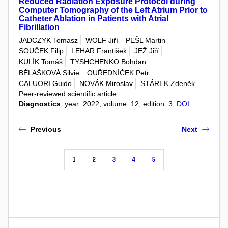
Reduced Radiation Exposure Protocol during
Computer Tomography of the Left Atrium Prior to
Catheter Ablation in Patients with Atrial
Fibrillation
JADCZYK Tomasz
WOLF Jiří
PEŠL Martin
SOUČEK Filip
LEHAR František
JEŽ Jiří
KULÍK Tomáš
TYSHCHENKO Bohdan
BĚLAŠKOVÁ Silvie
OUŘEDNÍČEK Petr
CALUORI Guido
NOVÁK Miroslav
STÁREK Zdeněk
Peer-reviewed scientific article
Diagnostics
, year: 2022, volume: 12, edition: 3,
DOI
Previous
Next
1
2
3
4
5