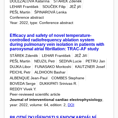
DOLEŽALOVÁ Katarína
STÁREK Zdeněk
LEHAR František
SOUČEK Filip
JEŽ jiří
PEŠL Martin
ŠPINAROVÁ Lenka
Conference abstract
Year: 2022, type: Conference abstract
Efficacy and safety of novel temperature-
controlled radiofrequency ablation system
during pulmonary vein isolation in patients with
paroxysmal atrial fibrillation: TRAC-AF study
STÁREK Zdeněk
LEHAR František
JEŽ Jiří
PEŠL Martin
NEUZIL Petr
SEDIVA Lucie
PETRU Jan
DUJKA Libor
FUNASAKO Moritoshi
KAUTZNER Josef
PEICHL Petr
ALDHOON Bashar
ALBENQUE Jean-Paul
COMBES Stephane
BOVEDA Serge
DUKKIPATI Srinivas R.
REDDY Vivek Y.
Peer-reviewed scientific article
Journal of interventional cardiac electrophysiology
,
year: 2022, volume: 64, edition: 2,
DOI
PILOTNÍ ZKUŠENOSTI S ENDOKARDIÁLNÍ