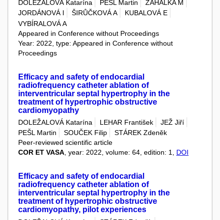
DOLEŽALOVÁ Katarína
PEŠL Martin
ZAHÁLKA M
JORDÁNOVÁ I
ŠIRŮČKOVÁ A
KUBALOVÁ E
VYBÍRALOVÁ A
Appeared in Conference without Proceedings
Year: 2022, type: Appeared in Conference without
Proceedings
Efficacy and safety of endocardial
radiofrequency catheter ablation of
interventricular septal hypertrophy in the
treatment of hypertrophic obstructive
cardiomyopathy
DOLEŽALOVÁ Katarína
LEHAR František
JEŽ Jiří
PEŠL Martin
SOUČEK Filip
STÁREK Zdeněk
Peer-reviewed scientific article
COR ET VASA
, year: 2022, volume: 64, edition: 1,
DOI
Efficacy and safety of endocardial
radiofrequency catheter ablation of
interventricular septal hypertrophy in the
treatment of hypertrophic obstructive
cardiomyopathy, pilot experiences