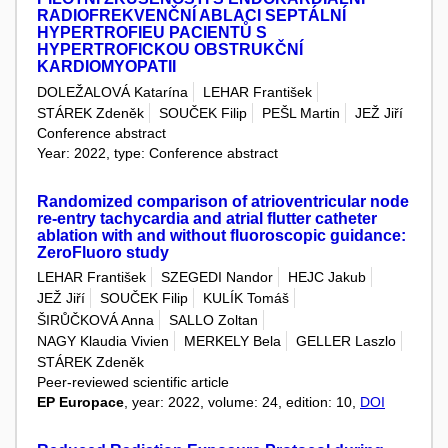
RADIOFREKVENČNÍ ABLACI SEPTÁLNÍ
HYPERTROFIEU PACIENTŮ S
HYPERTROFICKOU OBSTRUKČNÍ
KARDIOMYOPATII
DOLEŽALOVÁ Katarína
LEHAR František
STÁREK Zdeněk
SOUČEK Filip
PEŠL Martin
JEŽ Jiří
Conference abstract
Year: 2022, type: Conference abstract
Randomized comparison of atrioventricular node
re-entry tachycardia and atrial flutter catheter
ablation with and without fluoroscopic guidance:
ZeroFluoro study
LEHAR František
SZEGEDI Nandor
HEJC Jakub
JEŽ Jiří
SOUČEK Filip
KULÍK Tomáš
ŠIRŮČKOVÁ Anna
SALLO Zoltan
NAGY Klaudia Vivien
MERKELY Bela
GELLER Laszlo
STÁREK Zdeněk
Peer-reviewed scientific article
EP Europace
, year: 2022, volume: 24, edition: 10,
DOI