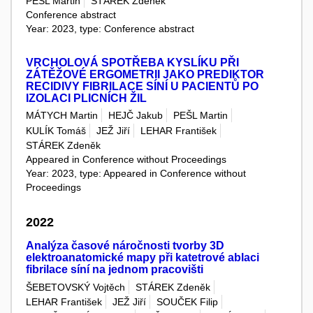
PEŠL Martin
STÁREK Zdeněk
Conference abstract
Year: 2023, type: Conference abstract
VRCHOLOVÁ SPOTŘEBA KYSLÍKU PŘI
ZÁTĚŽOVÉ ERGOMETRII JAKO PREDIKTOR
RECIDIVY FIBRILACE SÍNÍ U PACIENTŮ PO
IZOLACI PLICNÍCH ŽIL
MÁTYCH Martin
HEJČ Jakub
PEŠL Martin
KULÍK Tomáš
JEŽ Jiří
LEHAR František
STÁREK Zdeněk
Appeared in Conference without Proceedings
Year: 2023, type: Appeared in Conference without
Proceedings
2022
Analýza časové náročnosti tvorby 3D
elektroanatomické mapy při katetrové ablaci
fibrilace síní na jednom pracovišti
ŠEBETOVSKÝ Vojtěch
STÁREK Zdeněk
LEHAR František
JEŽ Jiří
SOUČEK Filip