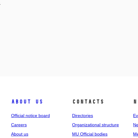
4
About us
Contacts
N
Official notice board
Directories
Ev
Careers
Organizational structure
Ne
About us
MU Official bodies
Me