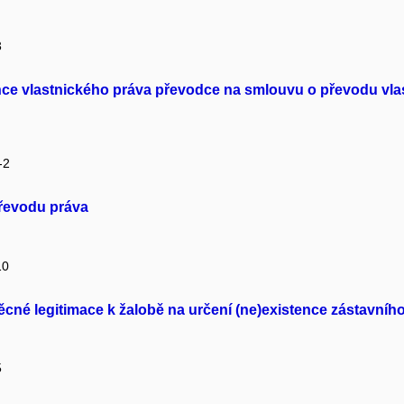
3
ce vlastnického práva převodce na smlouvu o převodu vlas
-2
převodu práva
10
cné legitimace k žalobě na určení (ne)existence zástavníh
5