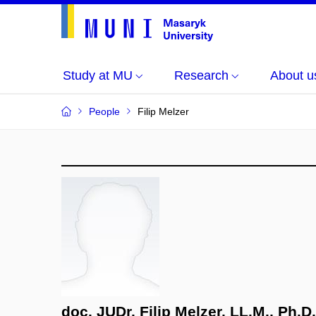
Study at MU
Research
About u
People
Filip Melzer
doc. JUDr. Filip Melzer, LL.M., Ph.D.