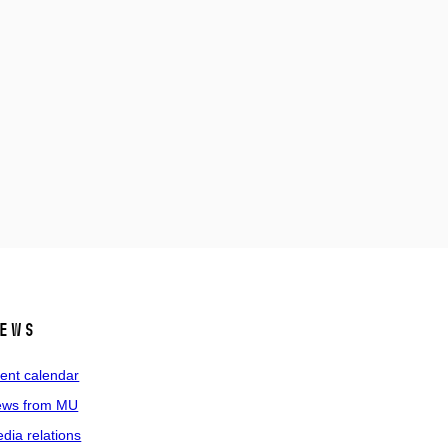
ews
ent calendar
ws from MU
dia relations