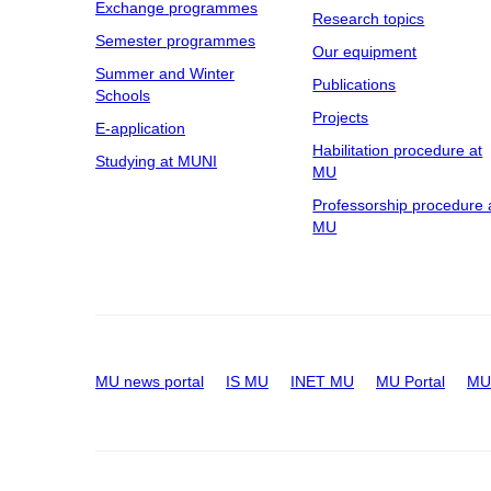
Exchange programmes
Research topics
Semester programmes
Our equipment
Summer and Winter
Publications
Schools
Projects
E-application
Habilitation procedure at
Studying at MUNI
MU
Professorship procedure 
MU
MU news portal
IS MU
INET MU
MU Portal
MU 