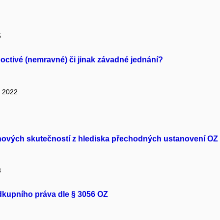
5
poctivé (nemravné) či jinak závadné jednání?
: 2022
 nových skutečností z hlediska přechodných ustanovení OZ
3
kupního práva dle § 3056 OZ