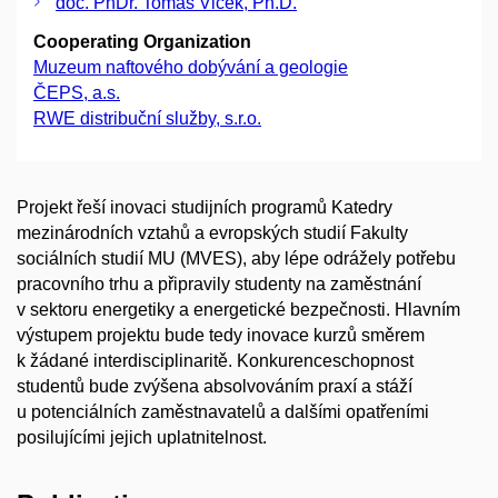
doc. PhDr. Tomáš Vlček, Ph.D.
Cooperating Organization
Muzeum naftového dobývání a geologie
ČEPS, a.s.
RWE distribuční služby, s.r.o.
Projekt řeší inovaci studijních programů Katedry
mezinárodních vztahů a evropských studií Fakulty
sociálních studií MU (MVES), aby lépe odrážely potřebu
pracovního trhu a připravily studenty na zaměstnání
v sektoru energetiky a energetické bezpečnosti. Hlavním
výstupem projektu bude tedy inovace kurzů směrem
k žádané interdisciplinaritě. Konkurenceschopnost
studentů bude zvýšena absolvováním praxí a stáží
u potenciálních zaměstnavatelů a dalšími opatřeními
posilujícími jejich uplatnitelnost.