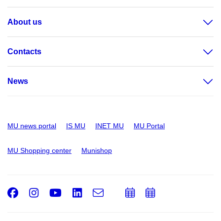
About us
Contacts
News
MU news portal
IS MU
INET MU
MU Portal
MU Shopping center
Munishop
Facebook
Instagram
Youtube
LinkedIn
e-
Add
Add
Email
mail
to
to
calendar
calendar