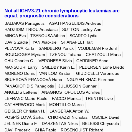
Not all IGHV3-21 chronic lymphocytic leukemias are
equal: prognostic considerations
BALIAKAS Panagiotis
AGATHANGELIDIS Andreas
HADZIDIMITRIOU Anastasia
SUTTON Lesley-Ann
MINGA Eva
TSANOUSA Athina
SCARFO Lydia
DAVIS Zadie
YAN Xiao-Jie
SHANAFELT Tait
PLEVOVÁ Karla
SANDBERG Yorick
VOJDEMAN Fie Juhl
BOUDJOGRA Myriam
TZENOU Tatiana
CHATZOULI Maria
CHU Charles C.
VERONESE Silvio
GARDINER Anne
MANSOURI Larry
SMEDBY Karin E.
PEDERSEN Lone Bredo
MORENO Denis
VAN LOM Kirsten
GIUDICELLI Véronique
SKUHROVÁ FRANCOVÁ Hana
NGUYEN-KHAC Florence
PANAGIOTIDIS Panagiotis
JULIUSSON Gunnar
ANGELIS Lefteris
ANAGNOSTOPOULOS Achilles
LEFRANC Marie-Paule
FACCO Monica
TRENTIN Livio
CATHERWOOD Mark
MONTILLO Marco
GEISLER Christian H.
LANGERAK Anton W.
POSPÍŠILOVÁ Šárka
CHIORAZZI Nicholas
OSCIER David
JELINEK Diane F.
DARZENTAS Nikos
BELESSI Chrysoula
DAVI Frederic
GHIA Paolo
ROSENQUIST Richard