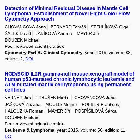
Detection of Minimal Residual Disease in Mantle Cell
Lymphoma. Establishment of Novel Eight-Color Flow
Cytometry Approach
CHOVANCOVÁ Jana
BERNARD Tomáš
STEHLÍKOVÁ Olga
ŠÁLEK David
JANÍKOVÁ Andrea
MAYER Jiří
DOUBEK Michael
Peer-reviewed scientific article
Cytometry Part B: Clinical Cytometry
, year: 2015, volume: 88,
edition: 2,
DOI
NOD/SCID IL2R gamma-null mouse xenograft model of
human p53-mutated chronic lymphocytic leukemia and
ATM-mutated mantle cell lymphoma using permanent
cell lines
VERNER Jan
TRBUŠEK Martin
CHOVANCOVÁ Jana
JAŠKOVÁ Zuzana
MOULIS Mojmír
FOLBER František
HALOUZKA Roman
MAYER Jiří
POSPÍŠILOVÁ Šárka
DOUBEK Michael
Peer-reviewed scientific article
Leukemia & Lymphoma
, year: 2015, volume: 56, edition: 11,
DOI