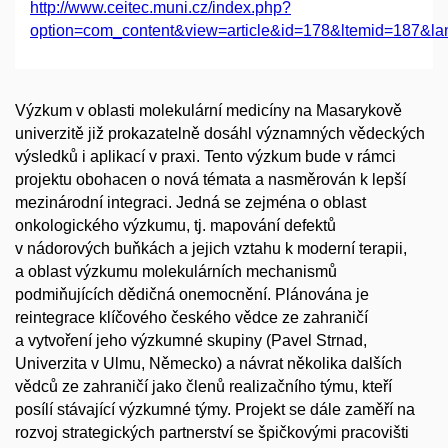
http://www.ceitec.muni.cz/index.php?
option=com_content&view=article&id=178&ltemid=187&l
Výzkum v oblasti molekulární medicíny na Masarykově
univerzitě již prokazatelně dosáhl významných vědeckých
výsledků i aplikací v praxi. Tento výzkum bude v rámci
projektu obohacen o nová témata a nasměrován k lepší
mezinárodní integraci. Jedná se zejména o oblast
onkologického výzkumu, tj. mapování defektů
v nádorových buňkách a jejich vztahu k moderní terapii,
a oblast výzkumu molekulárních mechanismů
podmiňujících dědičná onemocnění. Plánována je
reintegrace klíčového českého vědce ze zahraničí
a vytvoření jeho výzkumné skupiny (Pavel Strnad,
Univerzita v Ulmu, Německo) a návrat několika dalších
vědců ze zahraničí jako členů realizačního týmu, kteří
posílí stávající výzkumné týmy. Projekt se dále zaměří na
rozvoj strategických partnerství se špičkovými pracovišti