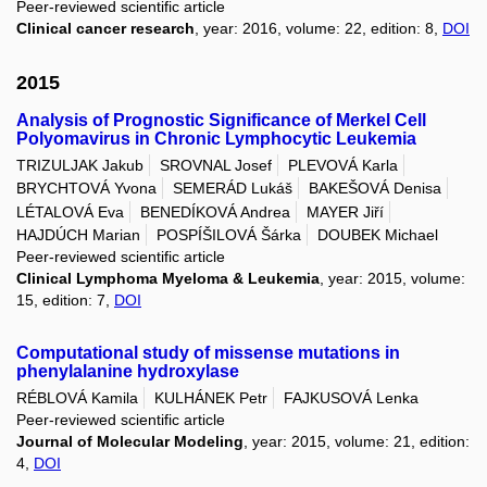
Peer-reviewed scientific article
Clinical cancer research
, year: 2016, volume: 22, edition: 8,
DOI
2015
Analysis of Prognostic Significance of Merkel Cell
Polyomavirus in Chronic Lymphocytic Leukemia
TRIZULJAK Jakub
SROVNAL Josef
PLEVOVÁ Karla
BRYCHTOVÁ Yvona
SEMERÁD Lukáš
BAKEŠOVÁ Denisa
LÉTALOVÁ Eva
BENEDÍKOVÁ Andrea
MAYER Jiří
HAJDÚCH Marian
POSPÍŠILOVÁ Šárka
DOUBEK Michael
Peer-reviewed scientific article
Clinical Lymphoma Myeloma & Leukemia
, year: 2015, volume:
15, edition: 7,
DOI
Computational study of missense mutations in
phenylalanine hydroxylase
RÉBLOVÁ Kamila
KULHÁNEK Petr
FAJKUSOVÁ Lenka
Peer-reviewed scientific article
Journal of Molecular Modeling
, year: 2015, volume: 21, edition:
4,
DOI