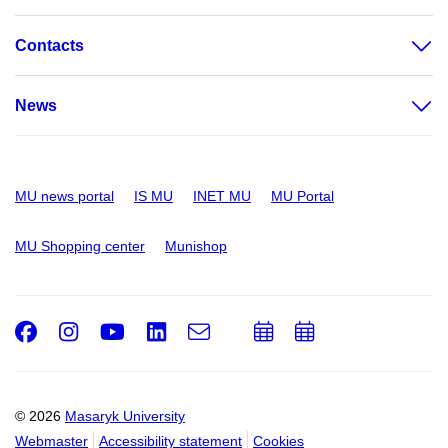
Contacts
News
MU news portal
IS MU
INET MU
MU Portal
MU Shopping center
Munishop
Facebook
Instagram
Youtube
LinkedIn
e-
Add
Add
Email
mail
to
to
calendar
calendar
© 2026
Masaryk University
Webmaster
Accessibility statement
Cookies