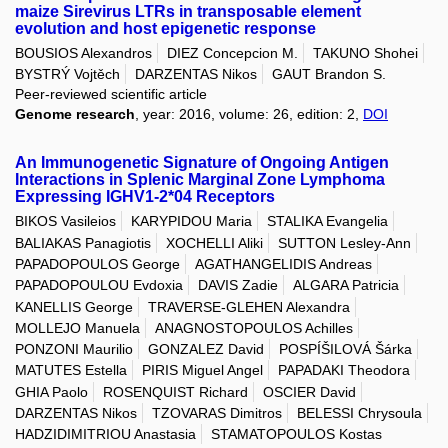
maize Sirevirus LTRs in transposable element
evolution and host epigenetic response
BOUSIOS Alexandros
DIEZ Concepcion M.
TAKUNO Shohei
BYSTRÝ Vojtěch
DARZENTAS Nikos
GAUT Brandon S.
Peer-reviewed scientific article
Genome research
, year: 2016, volume: 26, edition: 2,
DOI
An Immunogenetic Signature of Ongoing Antigen
Interactions in Splenic Marginal Zone Lymphoma
Expressing IGHV1-2*04 Receptors
BIKOS Vasileios
KARYPIDOU Maria
STALIKA Evangelia
BALIAKAS Panagiotis
XOCHELLI Aliki
SUTTON Lesley-Ann
PAPADOPOULOS George
AGATHANGELIDIS Andreas
PAPADOPOULOU Evdoxia
DAVIS Zadie
ALGARA Patricia
KANELLIS George
TRAVERSE-GLEHEN Alexandra
MOLLEJO Manuela
ANAGNOSTOPOULOS Achilles
PONZONI Maurilio
GONZALEZ David
POSPÍŠILOVÁ Šárka
MATUTES Estella
PIRIS Miguel Angel
PAPADAKI Theodora
GHIA Paolo
ROSENQUIST Richard
OSCIER David
DARZENTAS Nikos
TZOVARAS Dimitros
BELESSI Chrysoula
HADZIDIMITRIOU Anastasia
STAMATOPOULOS Kostas