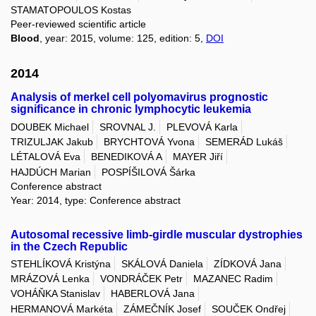
STAMATOPOULOS Kostas
Peer-reviewed scientific article
Blood
, year: 2015, volume: 125, edition: 5,
DOI
2014
Analysis of merkel cell polyomavirus prognostic
significance in chronic lymphocytic leukemia
DOUBEK Michael
SROVNAL J.
PLEVOVÁ Karla
TRIZULJAK Jakub
BRYCHTOVÁ Yvona
SEMERÁD Lukáš
LÉTALOVÁ Eva
BENEDIKOVÁ A
MAYER Jiří
HAJDÚCH Marian
POSPÍŠILOVÁ Šárka
Conference abstract
Year: 2014, type: Conference abstract
Autosomal recessive limb-girdle muscular dystrophies
in the Czech Republic
STEHLÍKOVÁ Kristýna
SKÁLOVÁ Daniela
ZÍDKOVÁ Jana
MRÁZOVÁ Lenka
VONDRÁČEK Petr
MAZANEC Radim
VOHÁŇKA Stanislav
HABERLOVÁ Jana
HERMANOVÁ Markéta
ZÁMEČNÍK Josef
SOUČEK Ondřej