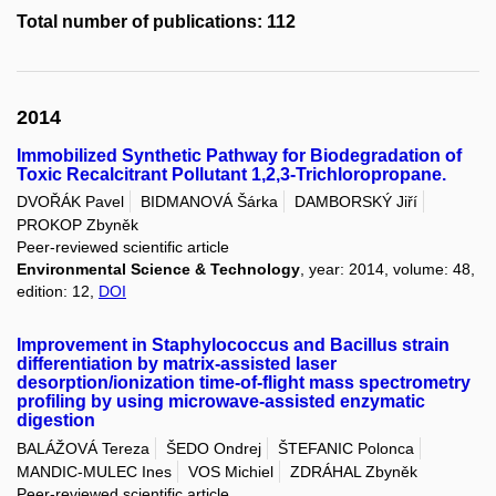
Total number of publications: 112
2014
Immobilized Synthetic Pathway for Biodegradation of
Toxic Recalcitrant Pollutant 1,2,3-Trichloropropane.
DVOŘÁK Pavel
BIDMANOVÁ Šárka
DAMBORSKÝ Jiří
PROKOP Zbyněk
Peer-reviewed scientific article
Environmental Science & Technology
, year: 2014, volume: 48,
edition: 12,
DOI
Improvement in Staphylococcus and Bacillus strain
differentiation by matrix-assisted laser
desorption/ionization time-of-flight mass spectrometry
profiling by using microwave-assisted enzymatic
digestion
BALÁŽOVÁ Tereza
ŠEDO Ondrej
ŠTEFANIC Polonca
MANDIC-MULEC Ines
VOS Michiel
ZDRÁHAL Zbyněk
Peer-reviewed scientific article