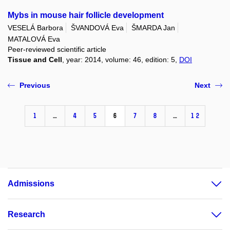
Mybs in mouse hair follicle development
VESELÁ Barbora
ŠVANDOVÁ Eva
ŠMARDA Jan
MATALOVÁ Eva
Peer-reviewed scientific article
Tissue and Cell
, year: 2014, volume: 46, edition: 5,
DOI
Previous
Next
1
…
4
5
6
7
8
…
12
Admissions
Research