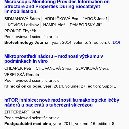
Microscopic Monitoring Provides Information on
Structure and Properties During Biocatalyst
Immobilisation.
BIDMANOVÁ Šárka
HRDLIČKOVÁ Eva
JAROŠ Josef
ILKOVICS Ladislav
HAMPL Aleš
DAMBORSKÝ Jiří
PROKOP Zbyněk
Peer-reviewed scientific article
Biotechnology Journal
, year: 2014, volume: 9, edition: 6,
DOI
Mikroprostředí nádoru – možnosti výzkumu v
podmínkách in vitro
CHLAPEK Petr
CHOVANOVÁ Silvia
SLÁVIKOVÁ Viera
VESELSKÁ Renata
Peer-reviewed scientific article
Klinická onkologie
, year: 2014, volume: 27, edition: Suppl 1
mTOR inhibice: nové možnosti farmakologické léčby
nádorů u pacientů s tuberózní sklerózou
ZITTERBART Karel
Peer-reviewed scientific article
Postgraduální medicína
, year: 2014, volume: 16, edition: 8