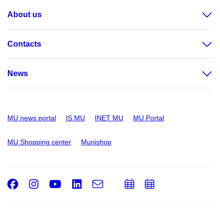
About us
Contacts
News
MU news portal
IS MU
INET MU
MU Portal
MU Shopping center
Munishop
Facebook
Instagram
Youtube
LinkedIn
e-
Add
Add
Email
mail
to
to
calendar
calendar