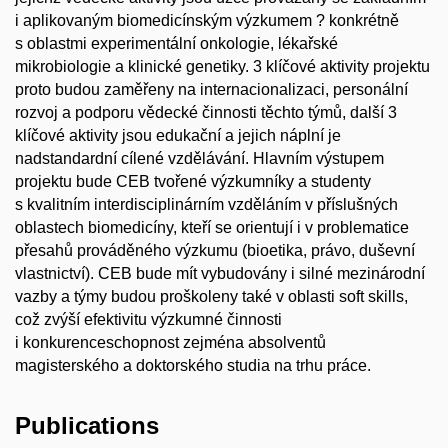
i aplikovaným biomedicínským výzkumem ? konkrétně
s oblastmi experimentální onkologie, lékařské
mikrobiologie a klinické genetiky. 3 klíčové aktivity projektu
proto budou zaměřeny na internacionalizaci, personální
rozvoj a podporu vědecké činnosti těchto týmů, další 3
klíčové aktivity jsou edukační a jejich náplní je
nadstandardní cílené vzdělávání. Hlavním výstupem
projektu bude CEB tvořené výzkumníky a studenty
s kvalitním interdisciplinárním vzděláním v příslušných
oblastech biomedicíny, kteří se orientují i v problematice
přesahů prováděného výzkumu (bioetika, právo, duševní
vlastnictví). CEB bude mít vybudovány i silné mezinárodní
vazby a týmy budou proškoleny také v oblasti soft skills,
což zvýší efektivitu výzkumné činnosti
i konkurenceschopnost zejména absolventů
magisterského a doktorského studia na trhu práce.
Publications