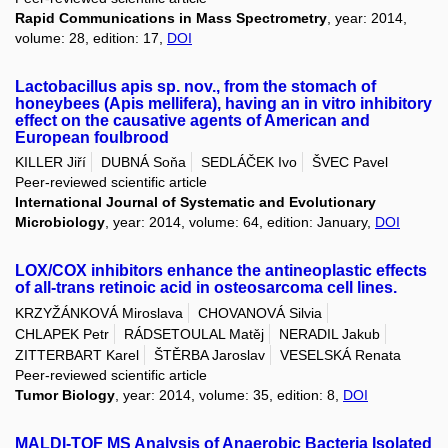
Rapid Communications in Mass Spectrometry
, year: 2014,
volume: 28, edition: 17,
DOI
Lactobacillus apis sp. nov., from the stomach of
honeybees (Apis mellifera), having an in vitro inhibitory
effect on the causative agents of American and
European foulbrood
KILLER Jiří
DUBNÁ Soňa
SEDLÁČEK Ivo
ŠVEC Pavel
Peer-reviewed scientific article
International Journal of Systematic and Evolutionary
Microbiology
, year: 2014, volume: 64, edition: January,
DOI
LOX/COX inhibitors enhance the antineoplastic effects
of all-trans retinoic acid in osteosarcoma cell lines.
KRZYŽÁNKOVÁ Miroslava
CHOVANOVÁ Silvia
CHLAPEK Petr
RÁDSETOULAL Matěj
NERADIL Jakub
ZITTERBART Karel
ŠTĚRBA Jaroslav
VESELSKÁ Renata
Peer-reviewed scientific article
Tumor Biology
, year: 2014, volume: 35, edition: 8,
DOI
MALDI-TOF MS Analysis of Anaerobic Bacteria Isolated