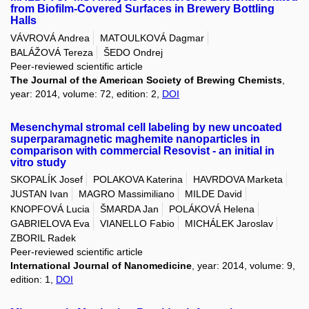
from Biofilm-Covered Surfaces in Brewery Bottling
Halls
VÁVROVÁ Andrea
MATOULKOVÁ Dagmar
BALÁŽOVÁ Tereza
ŠEDO Ondrej
Peer-reviewed scientific article
The Journal of the American Society of Brewing Chemists
,
year: 2014, volume: 72, edition: 2,
DOI
Mesenchymal stromal cell labeling by new uncoated
superparamagnetic maghemite nanoparticles in
comparison with commercial Resovist - an initial in
vitro study
SKOPALÍK Josef
POLAKOVA Katerina
HAVRDOVA Marketa
JUSTAN Ivan
MAGRO Massimiliano
MILDE David
KNOPFOVÁ Lucia
ŠMARDA Jan
POLÁKOVÁ Helena
GABRIELOVA Eva
VIANELLO Fabio
MICHÁLEK Jaroslav
ZBORIL Radek
Peer-reviewed scientific article
International Journal of Nanomedicine
, year: 2014, volume: 9,
edition: 1,
DOI