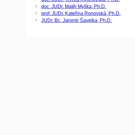
doc. JUDr. Matěj Myška, Ph.D.
prof. JUDr. Kateřina Ronovská, Ph.D.
JUDr. Bc. Jaromír Šavelka, Ph.D.