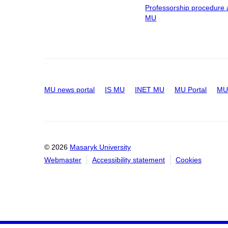
Professorship procedure 
MU
MU news portal
IS MU
INET MU
MU Portal
MU 
© 2026
Masaryk University
Webmaster
Accessibility statement
Cookies