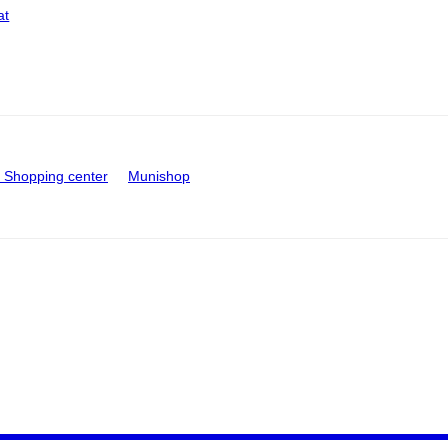
at
Shopping center
Munishop