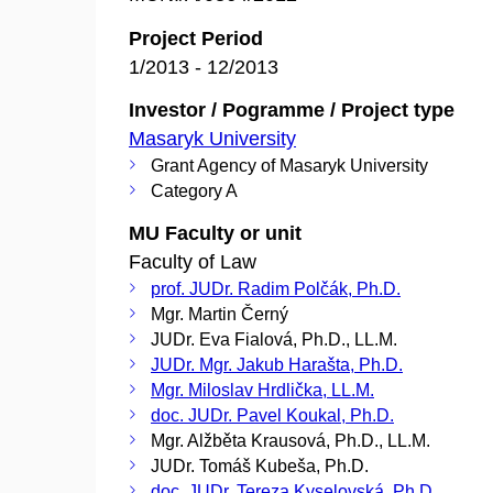
Project Period
1/2013 - 12/2013
Investor / Pogramme / Project type
Masaryk University
Grant Agency of Masaryk University
Category A
MU Faculty or unit
Faculty of Law
prof. JUDr. Radim Polčák, Ph.D.
Mgr. Martin Černý
JUDr. Eva Fialová, Ph.D., LL.M.
JUDr. Mgr. Jakub Harašta, Ph.D.
Mgr. Miloslav Hrdlička, LL.M.
doc. JUDr. Pavel Koukal, Ph.D.
Mgr. Alžběta Krausová, Ph.D., LL.M.
JUDr. Tomáš Kubeša, Ph.D.
doc. JUDr. Tereza Kyselovská, Ph.D.