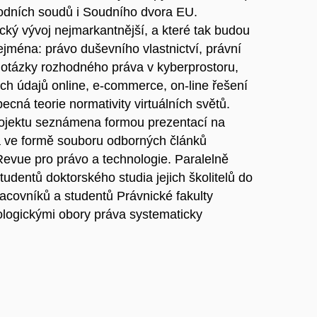
árodních soudů i Soudního dvora EU.
ický vývoj nejmarkantnější, a které tak budou
jména: právo duševního vlastnictví, právní
 otázky rozhodného práva v kyberprostoru,
ch údajů online, e-commerce, on-line řešení
ecná teorie normativity virtuálních světů.
rojektu seznámena formou prezentací na
a ve formě souboru odborných článků
Revue pro právo a technologie. Paralelně
tudentů doktorského studia jejich školitelů do
racovníků a studentů Právnické fakulty
ologickými obory práva systematicky