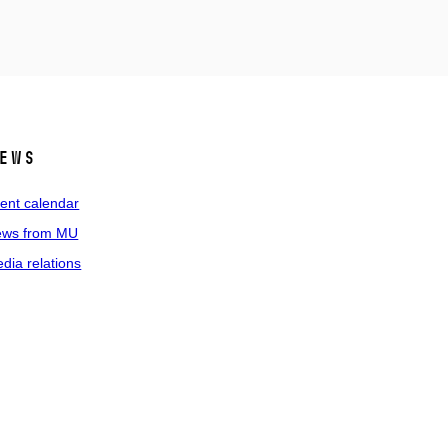
ews
ent calendar
ws from MU
dia relations