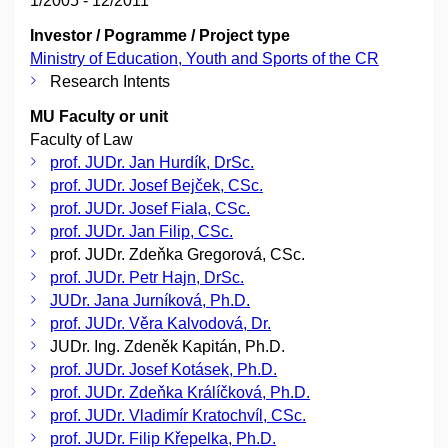
1/2005 - 12/2011
Investor / Pogramme / Project type
Ministry of Education, Youth and Sports of the CR
Research Intents
MU Faculty or unit
Faculty of Law
prof. JUDr. Jan Hurdík, DrSc.
prof. JUDr. Josef Bejček, CSc.
prof. JUDr. Josef Fiala, CSc.
prof. JUDr. Jan Filip, CSc.
prof. JUDr. Zdeňka Gregorová, CSc.
prof. JUDr. Petr Hajn, DrSc.
JUDr. Jana Jurníková, Ph.D.
prof. JUDr. Věra Kalvodová, Dr.
JUDr. Ing. Zdeněk Kapitán, Ph.D.
prof. JUDr. Josef Kotásek, Ph.D.
prof. JUDr. Zdeňka Králíčková, Ph.D.
prof. JUDr. Vladimír Kratochvíl, CSc.
prof. JUDr. Filip Křepelka, Ph.D.