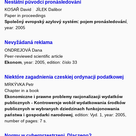
Nestátní původci pronásledování
KOSAŘ David
JÍLEK Dalibor
Paper in proceedings
Společný evropský azylový systém: pojem pronásledování
,
year: 2005
Nevyžádaná reklama
ONDREJOVÁ Dana
Peer-reviewed scientific article
Ekonom
, year: 2005, edition: číslo 33
Niektóre zagadnienia czeskiej ordynacji podatkowej
MRKÝVKA Petr
Chapter in a book
Ekonomiczne i prawne problemy racjonalizacji wydatków
publicznych - Kontrowersje wokół wydatkowania środków
publicznych w wybranych dziedzinach funkcjonowania
państwa i gospodarki narodowej
, edition: Vyd. 1, year: 2005,
number of pages: 7 s.
Normy w cyberprzestrzeni. Dlaczego?