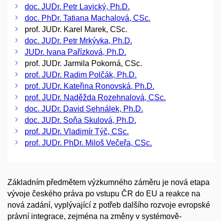
doc. JUDr. Petr Lavický, Ph.D.
doc. PhDr. Tatiana Machalová, CSc.
prof. JUDr. Karel Marek, CSc.
doc. JUDr. Petr Mrkývka, Ph.D.
JUDr. Ivana Pařízková, Ph.D.
prof. JUDr. Jarmila Pokorná, CSc.
prof. JUDr. Radim Polčák, Ph.D.
prof. JUDr. Kateřina Ronovská, Ph.D.
prof. JUDr. Naděžda Rozehnalová, CSc.
doc. JUDr. David Sehnálek, Ph.D.
doc. JUDr. Soňa Skulová, Ph.D.
prof. JUDr. Vladimír Týč, CSc.
prof. JUDr. PhDr. Miloš Večeřa, CSc.
Základním předmětem výzkumného záměru je nová etapa
vývoje českého práva po vstupu ČR do EU a reakce na
nová zadání, vyplývající z potřeb dalšího rozvoje evropské
právní integrace, zejména na změny v systémově-