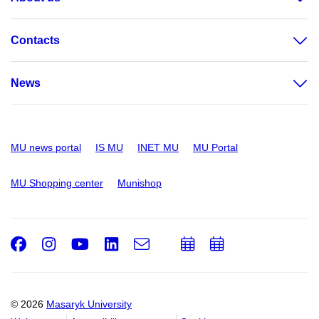
Contacts
News
MU news portal
IS MU
INET MU
MU Portal
MU Shopping center
Munishop
Facebook
Instagram
Youtube
LinkedIn
e-
Add
Add
Email
mail
to
to
calendar
calendar
© 2026
Masaryk University