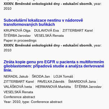
XXXIV. Brněnské onkologické dny - edukační sborník
, year:
2010
Subcelulární lokalizace nestinu v nádorově
transformovaných buňkách
KRUPKOVÁ Olga
DULAVOVÁ Eva
ZITTERBART Karel
ŠTĚRBA Jaroslav
VESELSKÁ Renata
Paper in proceedings
XXXIV. Brněnské onkologické dny - edukační sborník
, year:
2010
Ztráta kopie genu pro EGFR u pacienta s multiformním
glioblastomem: případová studie a analýza derivované
linie.
NERADIL Jakub
ŠKODA Jan
LOJA Tomáš
ZITTERBART Karel
PAVELKA Zdeněk
ŠMARDOVÁ Jana
VALÁŠKOVÁ Iveta
HERMANOVÁ Markéta
ŠTĚRBA Jaroslav
VESELSKÁ Renata
Conference abstract
Year: 2010, type: Conference abstract