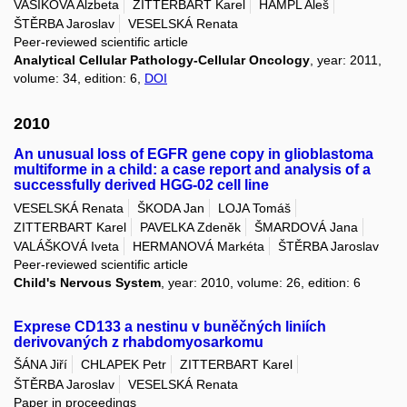
VASIKOVA Alzbeta
ZITTERBART Karel
HAMPL Aleš
ŠTĚRBA Jaroslav
VESELSKÁ Renata
Peer-reviewed scientific article
Analytical Cellular Pathology-Cellular Oncology
, year: 2011,
volume: 34, edition: 6,
DOI
2010
An unusual loss of EGFR gene copy in glioblastoma
multiforme in a child: a case report and analysis of a
successfully derived HGG-02 cell line
VESELSKÁ Renata
ŠKODA Jan
LOJA Tomáš
ZITTERBART Karel
PAVELKA Zdeněk
ŠMARDOVÁ Jana
VALÁŠKOVÁ Iveta
HERMANOVÁ Markéta
ŠTĚRBA Jaroslav
Peer-reviewed scientific article
Child's Nervous System
, year: 2010, volume: 26, edition: 6
Exprese CD133 a nestinu v buněčných liniích
derivovaných z rhabdomyosarkomu
ŠÁNA Jiří
CHLAPEK Petr
ZITTERBART Karel
ŠTĚRBA Jaroslav
VESELSKÁ Renata
Paper in proceedings