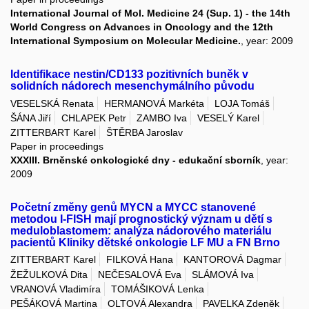
International Journal of Mol. Medicine 24 (Sup. 1) - the 14th
World Congress on Advances in Oncology and the 12th
International Symposium on Molecular Medicine.
, year: 2009
Identifikace nestin/CD133 pozitivních buněk v
solidních nádorech mesenchymálního původu
VESELSKÁ Renata
HERMANOVÁ Markéta
LOJA Tomáš
ŠÁNA Jiří
CHLAPEK Petr
ZAMBO Iva
VESELÝ Karel
ZITTERBART Karel
ŠTĚRBA Jaroslav
Paper in proceedings
XXXIII. Brněnské onkologické dny - edukační sborník
, year:
2009
Početní změny genů MYCN a MYCC stanovené
metodou I-FISH mají prognostický význam u dětí s
meduloblastomem: analýza nádorového materiálu
pacientů Kliniky dětské onkologie LF MU a FN Brno
ZITTERBART Karel
FILKOVÁ Hana
KANTOROVÁ Dagmar
ŽEŽULKOVÁ Dita
NEČESALOVÁ Eva
SLÁMOVÁ Iva
VRANOVÁ Vladimíra
TOMÁŠIKOVÁ Lenka
PEŠÁKOVÁ Martina
OLTOVÁ Alexandra
PAVELKA Zdeněk