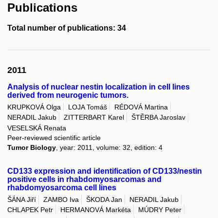
Publications
Total number of publications: 34
2011
Analysis of nuclear nestin localization in cell lines
derived from neurogenic tumors.
KRUPKOVÁ Olga
LOJA Tomáš
RÉDOVÁ Martina
NERADIL Jakub
ZITTERBART Karel
ŠTĚRBA Jaroslav
VESELSKÁ Renata
Peer-reviewed scientific article
Tumor Biology
, year: 2011, volume: 32, edition: 4
CD133 expression and identification of CD133/nestin
positive cells in rhabdomyosarcomas and
rhabdomyosarcoma cell lines
ŠÁNA Jiří
ZAMBO Iva
ŠKODA Jan
NERADIL Jakub
CHLAPEK Petr
HERMANOVÁ Markéta
MÚDRY Peter