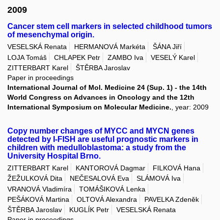
2009
Cancer stem cell markers in selected childhood tumors
of mesenchymal origin.
VESELSKÁ Renata
HERMANOVÁ Markéta
ŠÁNA Jiří
LOJA Tomáš
CHLAPEK Petr
ZAMBO Iva
VESELÝ Karel
ZITTERBART Karel
ŠTĚRBA Jaroslav
Paper in proceedings
International Journal of Mol. Medicine 24 (Sup. 1) - the 14th
World Congress on Advances in Oncology and the 12th
International Symposium on Molecular Medicine.
, year: 2009
Copy number changes of MYCC and MYCN genes
detected by I-FISH are useful prognostic markers in
children with medulloblastoma: a study from the
University Hospital Brno.
ZITTERBART Karel
KANTOROVÁ Dagmar
FILKOVÁ Hana
ŽEŽULKOVÁ Dita
NEČESALOVÁ Eva
SLÁMOVÁ Iva
VRANOVÁ Vladimíra
TOMÁŠIKOVÁ Lenka
PEŠÁKOVÁ Martina
OLTOVÁ Alexandra
PAVELKA Zdeněk
ŠTĚRBA Jaroslav
KUGLÍK Petr
VESELSKÁ Renata
Paper in proceedings