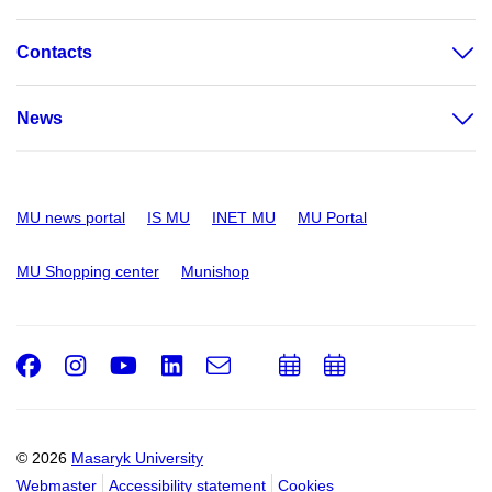
Contacts
News
MU news portal
IS MU
INET MU
MU Portal
MU Shopping center
Munishop
Facebook
Instagram
Youtube
LinkedIn
e-
Add
Add
Email
mail
to
to
calendar
calendar
© 2026
Masaryk University
Webmaster
Accessibility statement
Cookies