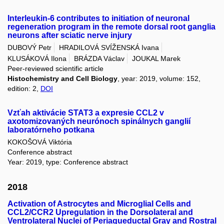
Interleukin-6 contributes to initiation of neuronal
regeneration program in the remote dorsal root ganglia
neurons after sciatic nerve injury
DUBOVÝ Petr
HRADILOVÁ SVÍŽENSKÁ Ivana
KLUSÁKOVÁ Ilona
BRÁZDA Václav
JOUKAL Marek
Peer-reviewed scientific article
Histochemistry and Cell Biology
, year: 2019, volume: 152,
edition: 2,
DOI
Vzťah aktivácie STAT3 a expresie CCL2 v
axotomizovaných neurónoch spinálnych ganglií
laboratórneho potkana
KOKOŠOVÁ Viktória
Conference abstract
Year: 2019, type: Conference abstract
2018
Activation of Astrocytes and Microglial Cells and
CCL2/CCR2 Upregulation in the Dorsolateral and
Ventrolateral Nuclei of Periaqueductal Gray and Rostral