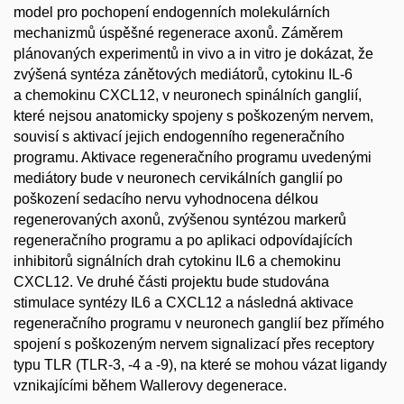
model pro pochopení endogenních molekulárních
mechanizmů úspěšné regenerace axonů. Záměrem
plánovaných experimentů in vivo a in vitro je dokázat, že
zvýšená syntéza zánětových mediátorů, cytokinu IL-6
a chemokinu CXCL12, v neuronech spinálních ganglií,
které nejsou anatomicky spojeny s poškozeným nervem,
souvisí s aktivací jejich endogenního regeneračního
programu. Aktivace regeneračního programu uvedenými
mediátory bude v neuronech cervikálních ganglií po
poškození sedacího nervu vyhodnocena délkou
regenerovaných axonů, zvýšenou syntézou markerů
regeneračního programu a po aplikaci odpovídajících
inhibitorů signálních drah cytokinu IL6 a chemokinu
CXCL12. Ve druhé části projektu bude studována
stimulace syntézy IL6 a CXCL12 a následná aktivace
regeneračního programu v neuronech ganglií bez přímého
spojení s poškozeným nervem signalizací přes receptory
typu TLR (TLR-3, -4 a -9), na které se mohou vázat ligandy
vznikajícími během Wallerovy degenerace.