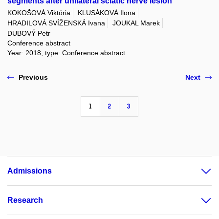
segments after unilateral sciatic nerve lesion
KOKOŠOVÁ Viktória
KLUSÁKOVÁ Ilona
HRADILOVÁ SVÍŽENSKÁ Ivana
JOUKAL Marek
DUBOVÝ Petr
Conference abstract
Year: 2018, type: Conference abstract
Previous
Next
1
2
3
Admissions
Research