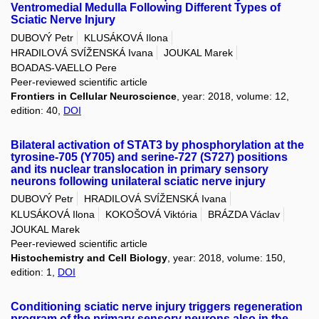
Ventromedial Medulla Following Different Types of
Sciatic Nerve Injury
DUBOVÝ Petr
KLUSÁKOVÁ Ilona
HRADILOVÁ SVÍŽENSKÁ Ivana
JOUKAL Marek
BOADAS-VAELLO Pere
Peer-reviewed scientific article
Frontiers in Cellular Neuroscience
, year: 2018, volume: 12,
edition: 40,
DOI
Bilateral activation of STAT3 by phosphorylation at the
tyrosine-705 (Y705) and serine-727 (S727) positions
and its nuclear translocation in primary sensory
neurons following unilateral sciatic nerve injury
DUBOVÝ Petr
HRADILOVÁ SVÍŽENSKÁ Ivana
KLUSÁKOVÁ Ilona
KOKOŠOVÁ Viktória
BRÁZDA Václav
JOUKAL Marek
Peer-reviewed scientific article
Histochemistry and Cell Biology
, year: 2018, volume: 150,
edition: 1,
DOI
Conditioning sciatic nerve injury triggers regeneration
program of the primary sensory neurons also in the