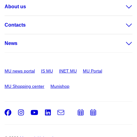
About us
Contacts
News
MU news portal
IS MU
INET MU
MU Portal
MU Shopping center
Munishop
Facebook
Instagram
Youtube
LinkedIn
e-
Add
Add
Email
mail
to
to
calendar
calendar