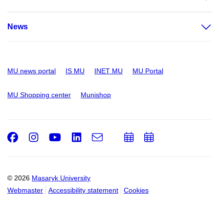
News
MU news portal
IS MU
INET MU
MU Portal
MU Shopping center
Munishop
Facebook
Instagram
Youtube
LinkedIn
e-
Add
Add
Email
mail
to
to
calendar
calendar
© 2026
Masaryk University
Webmaster
Accessibility statement
Cookies