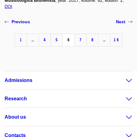
Musicologica Brunensia
, year: 2017, volume: 52, edition: 2,
DOI
Previous
Next
1
…
4
5
6
7
8
…
16
Admissions
Research
About us
Contacts