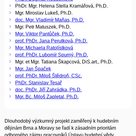
PhDr. Mgr. Helena Stella Kramářová, Ph.D.
Mgr. Miroslav Lukeš, Ph.D.
doc. Mgr. Vladimír Maňas, Ph.D.
Mgr. Petr Matuszek, Ph.D.
Mgr. Viktor Pantůček, Ph.D.
prof. PhDr. Jana Perutková, Ph.D.
Mgr. Michaela Ratolístková
prof. PhDr. Lubomír Spurný, Ph.D.
Mgr. et Mgr. Tatiana Škapcová, DiS.art., Ph.D.
Mgr. Jan Špaček
prof. PhDr. Miloš Štědroň, CSc.
PhDr. Stanislav Tesař
doc. PhDr. Jiří Zahrádka, Ph.D.
Mgr. Bc. Miloš Zapletal, Ph.D.
Dlouhodobý výzkumný projekt zaměřený k hudebním
dějinám Brna a Moravy se řadí k zásadním prioritám
odborného zájmu pracovníků Ústavu hudební vědy