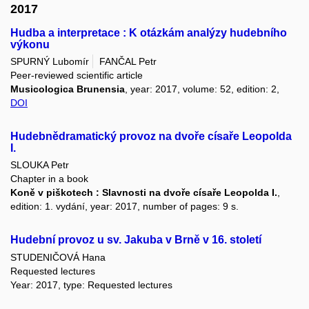
2017
Hudba a interpretace : K otázkám analýzy hudebního
výkonu
SPURNÝ Lubomír
FANČAL Petr
Peer-reviewed scientific article
Musicologica Brunensia
, year: 2017, volume: 52, edition: 2,
DOI
Hudebnědramatický provoz na dvoře císaře Leopolda
I.
SLOUKA Petr
Chapter in a book
Koně v piškotech : Slavnosti na dvoře císaře Leopolda I.
,
edition: 1. vydání, year: 2017, number of pages: 9 s.
Hudební provoz u sv. Jakuba v Brně v 16. století
STUDENIČOVÁ Hana
Requested lectures
Year: 2017, type: Requested lectures