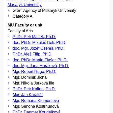
Masaryk University
Grant Agency of Masaryk University
Category A
MU Faculty or unit
Faculty of Arts
PhDr. Petr Macek, Ph.D.
doc. PhDr. Mikuláš Bek, Ph.D.
doc. Mgr. Jozef Cseres, PhD.
PhDr. Aleš Filip, Ph.D.
doc. PhDr. Martin Flašar, Ph.D.
doc. Mgr. Jana Horáková, Ph.D.
Mgr. Robert Hugo, Ph.D.
Mgr. Dominik Jícha
Mgr. Nikola Jurková Ille
PhDr. Petr Kalina, Ph.D.
Mgr. Jan Karafiát
Mgr. Romana Klementová
Mgr. Simona Kostrhunová
PhDr. Dagmar Koudelková