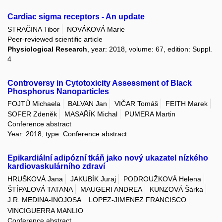
Cardiac sigma receptors - An update
STRAČINA Tibor
NOVÁKOVÁ Marie
Peer-reviewed scientific article
Physiological Research
, year: 2018, volume: 67, edition: Suppl.
4
Controversy in Cytotoxicity Assessment of Black
Phosphorus Nanoparticles
FOJTŮ Michaela
BALVAN Jan
VIČAR Tomáš
FEITH Marek
SOFER Zdeněk
MASAŘÍK Michal
PUMERA Martin
Conference abstract
Year: 2018, type: Conference abstract
Epikardiální adipózní tkáň jako nový ukazatel nízkého
kardiovaskulárního zdraví
HRUŠKOVÁ Jana
JAKUBÍK Juraj
PODROUŽKOVÁ Helena
ŠTÍPALOVÁ TATANA
MAUGERI ANDREA
KUNZOVÁ Šárka
J.R. MEDINA-INOJOSA
LOPEZ-JIMENEZ FRANCISCO
VINCIGUERRA MANLIO
Conference abstract