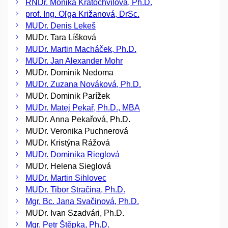
RNDr. Monika Kratochvílová, Ph.D.
prof. Ing. Oľga Križanová, DrSc.
MUDr. Denis Lekeš
MUDr. Tara Líšková
MUDr. Martin Macháček, Ph.D.
MUDr. Jan Alexander Mohr
MUDr. Dominik Nedoma
MUDr. Zuzana Nováková, Ph.D.
MUDr. Dominik Parížek
MUDr. Matej Pekař, Ph.D., MBA
MUDr. Anna Pekařová, Ph.D.
MUDr. Veronika Puchnerová
MUDr. Kristýna Rážová
MUDr. Dominika Rieglová
MUDr. Helena Sieglová
MUDr. Martin Sihlovec
MUDr. Tibor Stračina, Ph.D.
Mgr. Bc. Jana Svačinová, Ph.D.
MUDr. Ivan Szadvári, Ph.D.
Mgr. Petr Štěpka, Ph.D.