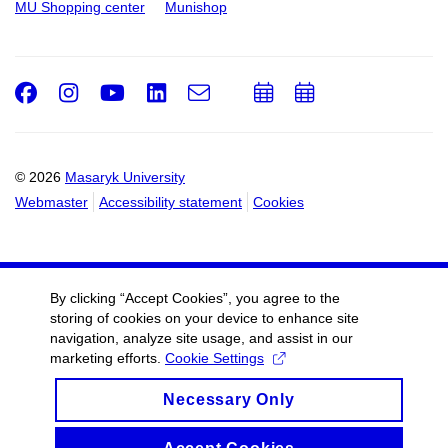
MU Shopping center
Munishop
Facebook
Instagram
Youtube
LinkedIn
e-
Add
Add
Email
mail
to
to
calendar
calendar
© 2026
Masaryk University
Webmaster
Accessibility statement
Cookies
By clicking “Accept Cookies”, you agree to the
storing of cookies on your device to enhance site
navigation, analyze site usage, and assist in our
marketing efforts.
Cookie Settings
Necessary Only