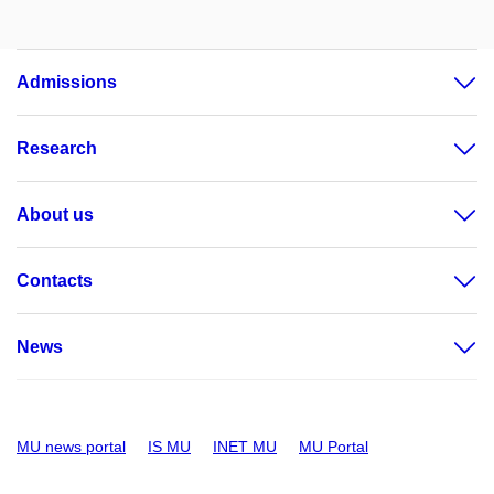
Admissions
Research
About us
Contacts
News
MU news portal
IS MU
INET MU
MU Portal