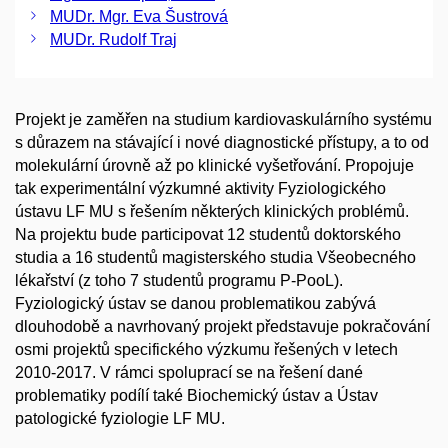
MUDr. Mgr. Eva Šustrová
MUDr. Rudolf Traj
Projekt je zaměřen na studium kardiovaskulárního systému
s důrazem na stávající i nové diagnostické přístupy, a to od
molekulární úrovně až po klinické vyšetřování. Propojuje
tak experimentální výzkumné aktivity Fyziologického
ústavu LF MU s řešením některých klinických problémů.
Na projektu bude participovat 12 studentů doktorského
studia a 16 studentů magisterského studia Všeobecného
lékařství (z toho 7 studentů programu P-PooL).
Fyziologický ústav se danou problematikou zabývá
dlouhodobě a navrhovaný projekt představuje pokračování
osmi projektů specifického výzkumu řešených v letech
2010-2017. V rámci spoluprací se na řešení dané
problematiky podílí také Biochemický ústav a Ústav
patologické fyziologie LF MU.