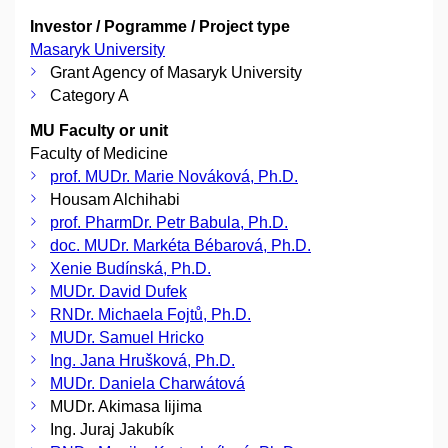
Investor / Pogramme / Project type
Masaryk University
Grant Agency of Masaryk University
Category A
MU Faculty or unit
Faculty of Medicine
prof. MUDr. Marie Nováková, Ph.D.
Housam Alchihabi
prof. PharmDr. Petr Babula, Ph.D.
doc. MUDr. Markéta Bébarová, Ph.D.
Xenie Budínská, Ph.D.
MUDr. David Dufek
RNDr. Michaela Fojtů, Ph.D.
MUDr. Samuel Hricko
Ing. Jana Hrušková, Ph.D.
MUDr. Daniela Charwátová
MUDr. Akimasa Iijima
Ing. Juraj Jakubík