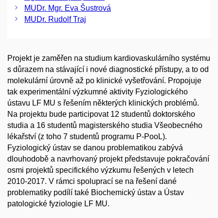
MUDr. Mgr. Eva Šustrová
MUDr. Rudolf Traj
Projekt je zaměřen na studium kardiovaskulárního systému
s důrazem na stávající i nové diagnostické přístupy, a to od
molekulární úrovně až po klinické vyšetřování. Propojuje
tak experimentální výzkumné aktivity Fyziologického
ústavu LF MU s řešením některých klinických problémů.
Na projektu bude participovat 12 studentů doktorského
studia a 16 studentů magisterského studia Všeobecného
lékařství (z toho 7 studentů programu P-PooL).
Fyziologický ústav se danou problematikou zabývá
dlouhodobě a navrhovaný projekt představuje pokračování
osmi projektů specifického výzkumu řešených v letech
2010-2017. V rámci spoluprací se na řešení dané
problematiky podílí také Biochemický ústav a Ústav
patologické fyziologie LF MU.