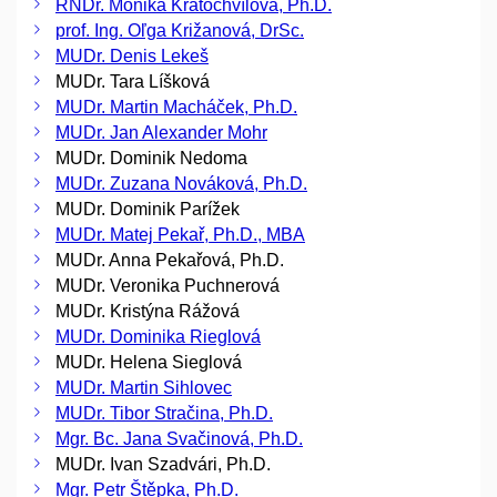
RNDr. Monika Kratochvílová, Ph.D.
prof. Ing. Oľga Križanová, DrSc.
MUDr. Denis Lekeš
MUDr. Tara Líšková
MUDr. Martin Macháček, Ph.D.
MUDr. Jan Alexander Mohr
MUDr. Dominik Nedoma
MUDr. Zuzana Nováková, Ph.D.
MUDr. Dominik Parížek
MUDr. Matej Pekař, Ph.D., MBA
MUDr. Anna Pekařová, Ph.D.
MUDr. Veronika Puchnerová
MUDr. Kristýna Rážová
MUDr. Dominika Rieglová
MUDr. Helena Sieglová
MUDr. Martin Sihlovec
MUDr. Tibor Stračina, Ph.D.
Mgr. Bc. Jana Svačinová, Ph.D.
MUDr. Ivan Szadvári, Ph.D.
Mgr. Petr Štěpka, Ph.D.