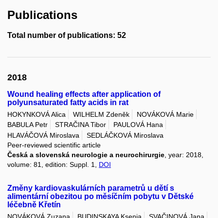
Publications
Total number of publications: 52
2018
Wound healing effects after application of
polyunsaturated fatty acids in rat
HOKYNKOVÁ Alica
WILHELM Zdeněk
NOVÁKOVÁ Marie
BABULA Petr
STRAČINA Tibor
PAULOVÁ Hana
HLAVÁČOVÁ Miroslava
SEDLÁČKOVÁ Miroslava
Peer-reviewed scientific article
Česká a slovenská neurologie a neurochirurgie
, year: 2018,
volume: 81, edition: Suppl. 1,
DOI
Změny kardiovaskulárních parametrů u dětí s
alimentární obezitou po měsíčním pobytu v Dětské
léčebně Křetín
NOVÁKOVÁ Zuzana
BUDINSKAYA Ksenia
SVAČINOVÁ Jana