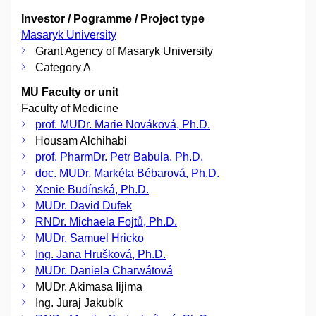
Investor / Pogramme / Project type
Masaryk University
Grant Agency of Masaryk University
Category A
MU Faculty or unit
Faculty of Medicine
prof. MUDr. Marie Nováková, Ph.D.
Housam Alchihabi
prof. PharmDr. Petr Babula, Ph.D.
doc. MUDr. Markéta Bébarová, Ph.D.
Xenie Budínská, Ph.D.
MUDr. David Dufek
RNDr. Michaela Fojtů, Ph.D.
MUDr. Samuel Hricko
Ing. Jana Hrušková, Ph.D.
MUDr. Daniela Charwátová
MUDr. Akimasa Iijima
Ing. Juraj Jakubík