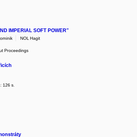
ND IMPERIAL SOFT POWER”
ominik
NOL Hagit
out Proceedings
icích
: 126 s.
monstráty