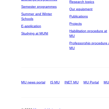
Research topics
Semester programmes
Our equipment
Summer and Winter
Publications
Schools
Projects
E-application
Habilitation procedure at
Studying at MUNI
MU
Professorship procedure 
MU
MU news portal
IS MU
INET MU
MU Portal
MU 