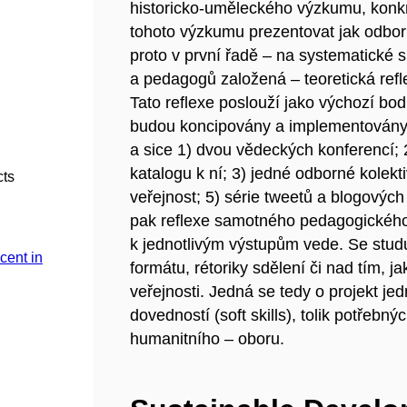
historicko-uměleckého výzkumu, konk
tohoto výzkumu prezentovat jak odborné,
proto v první řadě – na systematické s
a pedagogů založená – teoretická refl
Tato reflexe poslouží jako výchozí bod 
budou koncipovány a implementovány 
a sice 1) dvou vědeckých konferencí; 2
katalogu k ní; 3) jedné odborné kolekt
cts
veřejnost; 5) série tweetů a blogovýc
pak reflexe samotného pedagogického
k jednotlivým výstupům vede. Se stud
cent in
formátu, rétoriky sdělení či nad tím, 
veřejnosti. Jedná se tedy o projekt j
dovedností (soft skills), tolik potřebn
humanitního – oboru.