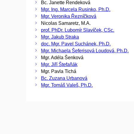
Bc. Janette Rendeková
Mgr. Ing. Marcela Rusinko, Ph.D.
Mgr. Veronika Řezníčková
Nicolas Samaretz, M.A.
prof. PhDr. Lubomír Slavíček, CSc.
Mgr. Jakub Straka
doc. Mgr. Pavel Suchánek, Ph.D.
Mgr. Michaela Šeferisová Loudová, Ph.D.
Mgr. Adéla Šenková
Mgr. Jiří Štefaňák
Mgr. Pavla Tichá
Bc. Zuzana Urbanová
Mgr. Tomáš Valeš, Ph.D.