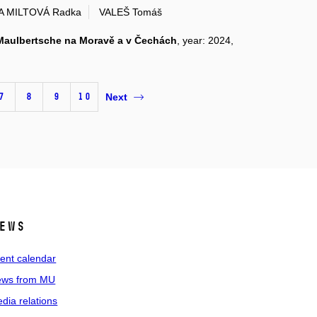
 MILTOVÁ Radka
VALEŠ Tomáš
 Maulbertsche na Moravě a v Čechách
, year: 2024,
7
8
9
10
Next
ews
ent calendar
ws from MU
dia relations