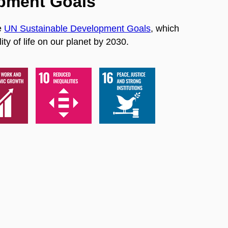
opment Goals
e
UN Sustainable Development Goals
, which
ty of life on our planet by 2030.