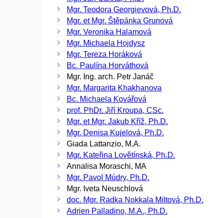
Mgr. Teodora Georgievová, Ph.D.
Mgr. et Mgr. Štěpánka Grunová
Mgr. Veronika Halamová
Mgr. Michaela Hojdysz
Mgr. Tereza Horáková
Bc. Paulína Horváthová
Mgr. Ing. arch. Petr Janáč
Mgr. Margarita Khakhanova
Bc. Michaela Kovářová
prof. PhDr. Jiří Kroupa, CSc.
Mgr. et Mgr. Jakub Kříž, Ph.D.
Mgr. Denisa Kujelová, Ph.D.
Giada Lattanzio, M.A.
Mgr. Kateřina Lovětínská, Ph.D.
Annalisa Moraschi, MA
Mgr. Pavol Múdry, Ph.D.
Mgr. Iveta Neuschlová
doc. Mgr. Radka Nokkala Miltová, Ph.D.
Adrien Palladino, M.A., Ph.D.