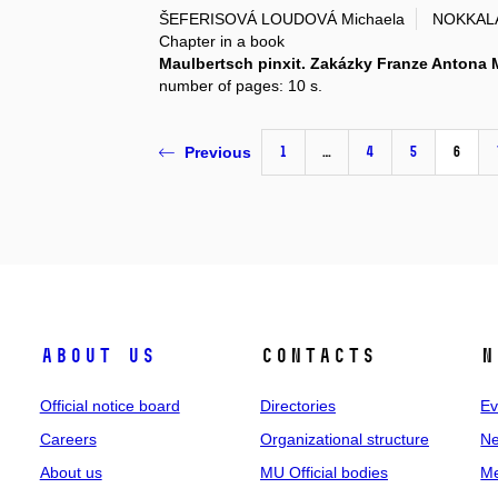
ŠEFERISOVÁ LOUDOVÁ Michaela
NOKKALA
Chapter in a book
Maulbertsch pinxit. Zakázky Franze Antona
number of pages: 10 s.
1
…
4
5
6
Previous
About us
Contacts
N
Official notice board
Directories
Ev
Careers
Organizational structure
Ne
About us
MU Official bodies
Me