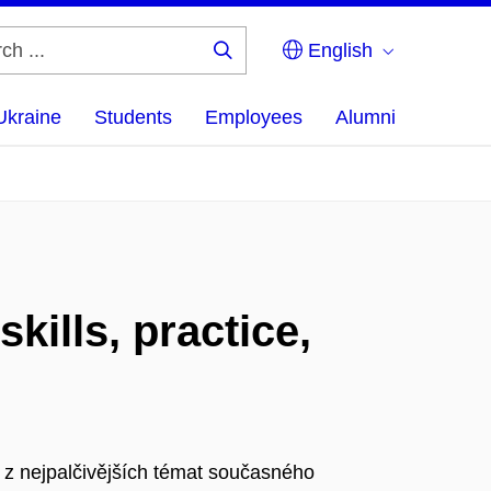
English
Search
...
Ukraine
Students
Employees
Alumni
kills, practice,
 z nejpalčivějších témat současného