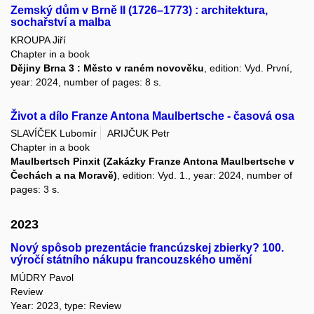
Zemský dům v Brně II (1726–1773) : architektura,
sochařství a malba
KROUPA Jiří
Chapter in a book
Dějiny Brna 3 : Město v raném novověku
, edition: Vyd. První,
year: 2024, number of pages: 8 s.
Život a dílo Franze Antona Maulbertsche - časová osa
SLAVÍČEK Lubomír
ARIJČUK Petr
Chapter in a book
Maulbertsch Pinxit (Zakázky Franze Antona Maulbertsche v
Čechách a na Moravě)
, edition: Vyd. 1., year: 2024, number of
pages: 3 s.
2023
Nový spôsob prezentácie francúzskej zbierky? 100.
výročí státního nákupu francouzského umění
MÚDRY Pavol
Review
Year: 2023, type: Review