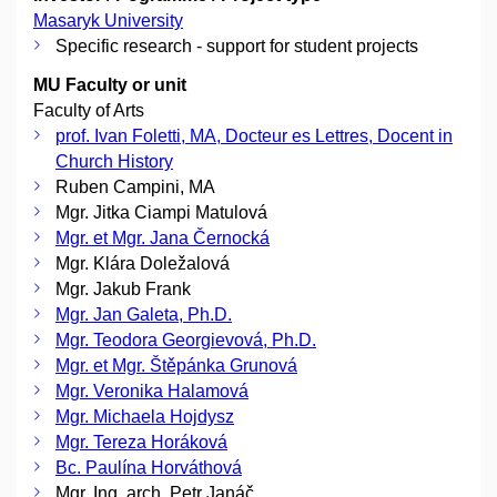
Masaryk University
Specific research - support for student projects
MU Faculty or unit
Faculty of Arts
prof. Ivan Foletti, MA, Docteur es Lettres, Docent in
Church History
Ruben Campini, MA
Mgr. Jitka Ciampi Matulová
Mgr. et Mgr. Jana Černocká
Mgr. Klára Doležalová
Mgr. Jakub Frank
Mgr. Jan Galeta, Ph.D.
Mgr. Teodora Georgievová, Ph.D.
Mgr. et Mgr. Štěpánka Grunová
Mgr. Veronika Halamová
Mgr. Michaela Hojdysz
Mgr. Tereza Horáková
Bc. Paulína Horváthová
Mgr. Ing. arch. Petr Janáč