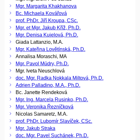
Mgr. Margarita Khakhanova
Bc. Michaela Kovářová
prof. PhDr. Jiří Kroupa, CSc.
Mgr. et Mgr. Jakub Kříž, Ph.D.
Mgr. Denisa Kujelová, Ph.D.
Giada Lattanzio, M.A.
Mgr. Kateřina Lovětínská, Ph.D.
Annalisa Moraschi, MA
Mgr. Pavol Múdry, Ph.D.
Mgr. Iveta Neuschlová
doc. Mgr. Radka Nokkala Miltová, Ph.D.
Adrien Palladino, M.A., Ph.D.
Bc. Janette Rendeková
Mgr. Ing. Marcela Rusinko, Ph.D.
Mgr. Veronika Řezníčková
Nicolas Samaretz, M.A.
prof. PhDr. Lubomír Slavíček, CSc.
Mgr. Jakub Straka
doc. Mgr. Pavel Suchánek, Ph.D.