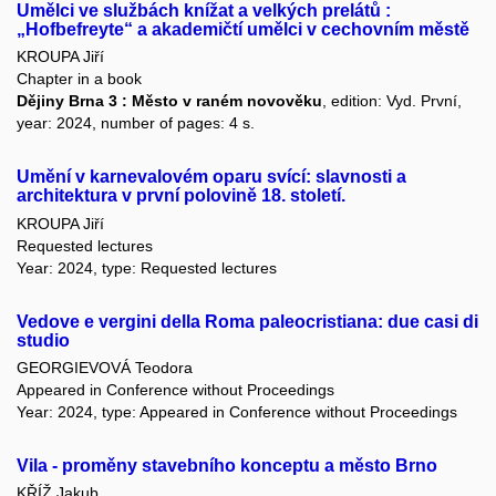
Umělci ve službách knížat a velkých prelátů :
„Hofbefreyte“ a akademičtí umělci v cechovním městě
KROUPA Jiří
Chapter in a book
Dějiny Brna 3 : Město v raném novověku
, edition: Vyd. První,
year: 2024, number of pages: 4 s.
Umění v karnevalovém oparu svící: slavnosti a
architektura v první polovině 18. století.
KROUPA Jiří
Requested lectures
Year: 2024, type: Requested lectures
Vedove e vergini della Roma paleocristiana: due casi di
studio
GEORGIEVOVÁ Teodora
Appeared in Conference without Proceedings
Year: 2024, type: Appeared in Conference without Proceedings
Vila - proměny stavebního konceptu a město Brno
KŘÍŽ Jakub