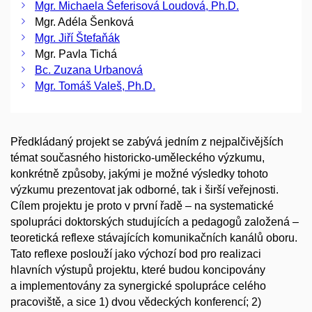
Mgr. Michaela Šeferisová Loudová, Ph.D.
Mgr. Adéla Šenková
Mgr. Jiří Štefaňák
Mgr. Pavla Tichá
Bc. Zuzana Urbanová
Mgr. Tomáš Valeš, Ph.D.
Předkládaný projekt se zabývá jedním z nejpalčivějších
témat současného historicko-uměleckého výzkumu,
konkrétně způsoby, jakými je možné výsledky tohoto
výzkumu prezentovat jak odborné, tak i širší veřejnosti.
Cílem projektu je proto v první řadě – na systematické
spolupráci doktorských studujících a pedagogů založená –
teoretická reflexe stávajících komunikačních kanálů oboru.
Tato reflexe poslouží jako výchozí bod pro realizaci
hlavních výstupů projektu, které budou koncipovány
a implementovány za synergické spolupráce celého
pracoviště, a sice 1) dvou vědeckých konferencí; 2)