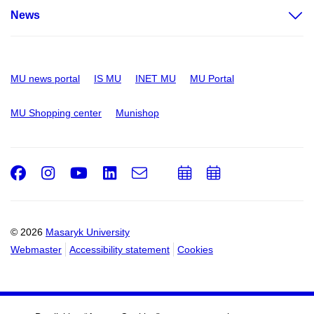
News
MU news portal
IS MU
INET MU
MU Portal
MU Shopping center
Munishop
Facebook
Instagram
Youtube
LinkedIn
e-
Add
Add
Email
mail
to
to
calendar
calendar
© 2026
Masaryk University
Webmaster
Accessibility statement
Cookies