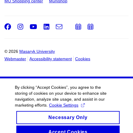
MU Shopping center
Munishop
Facebook
Instagram
Youtube
LinkedIn
e-
Add
Add
Email
mail
to
to
calendar
calendar
© 2026
Masaryk University
Webmaster
Accessibility statement
Cookies
By clicking “Accept Cookies”, you agree to the
storing of cookies on your device to enhance site
navigation, analyze site usage, and assist in our
marketing efforts.
Cookie Settings
Necessary Only
Accept Cookies