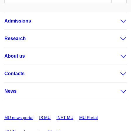
Admissions
Research
About us
Contacts
News
MU news portal
IS MU
INET MU
MU Portal