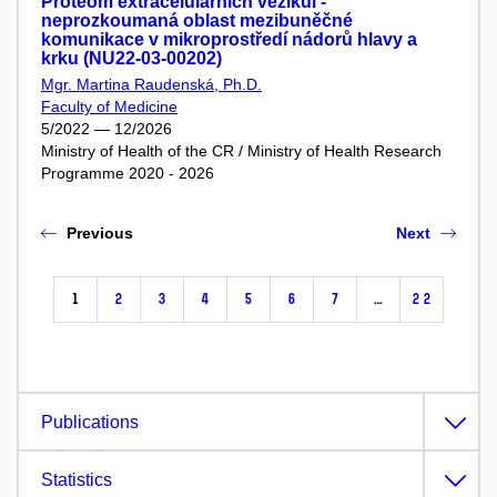
Proteom extracelulárních vezikul -
neprozkoumaná oblast mezibuněčné
komunikace v mikroprostředí nádorů hlavy a
krku (NU22-03-00202)
Mgr. Martina Raudenská, Ph.D.
Faculty of Medicine
5/2022 — 12/2026
Ministry of Health of the CR / Ministry of Health Research
Programme 2020 - 2026
Previous
Next
1
2
3
4
5
6
7
…
22
Publications
Statistics