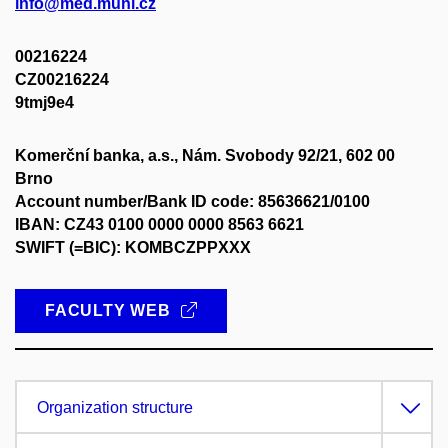
info@med.muni.cz
00216224
CZ00216224
9tmj9e4
Komerční banka, a.s., Nám. Svobody 92/21, 602 00
Brno
Account number/Bank ID code: 85636621/0100
IBAN: CZ43 0100 0000 0000 8563 6621
SWIFT (=BIC): KOMBCZPPXXX
FACULTY WEB
Organization structure