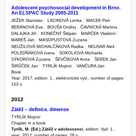
Adolescent psychosocial development in Brno.
An ELSPAC Study 2005-2011
JEŽEK Stanislav
LACINOVÁ Lenka
MACEK Petr
BERANOVÁ Eva
BOUŠA Ondřej
ČAVNICKÁ Martina
DALAJKA Jiří
KONEČNÝ Štěpán
MARČEK Vladimír
MAREŠ Jan
MASOPUSTOVÁ Zuzana
NEUŽILOVÁ MICHALČÁKOVÁ Radka
NEUSAR Aleš
POLEDŇÁKOVÁ Ivana
SOKOLIOVÁ Michaela
SÝKOROVÁ Zuzana
ŠEVČÍKOVÁ Anna
ŠEREK Jan
ŠIRŮČEK Jan
TYRLÍK Mojmír
VANČURA Jan
Book
Year: 2017, edition: 1., elektronické vyd., number of pages:
153 s.
2012
Zátěž – definice, dimenze
TYRLÍK Mojmír
Chapter in a book
Tyrlík, M. (Ed.) Zátěž v adolescenci
, edition: Vyd. 1.,
year: 2012, number of pages: 28 s.