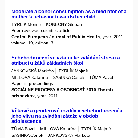
Moderate alcohol consumption as a mediator of a
mother’s behavior towards her child
TYRLÍK Mojmír
KONEČNÝ Štěpán
Peer-reviewed scientific article
Central European Journal of Public Health
, year: 2011,
volume: 19, edition: 3
Sebehodnocení ve vztahu ke zvládání stresu a
atribuci u žáků základních škol
JANKOVSKÁ Markéta
TYRLÍK Mojmír
MILLOVÁ Katarína
ŠAŠINKA Čeněk
TŮMA Pavel
Paper in proceedings
SOCIÁLNE PROCESY A OSOBNOSŤ 2010 Zborník
príspevkov
, year: 2011
Věkové a genderové rozdíly v sebehodnocení a
jeho vlivu na zvládání zátěže v období
adolescence
TŮMA Pavel
MILLOVÁ Katarína
TYRLÍK Mojmír
ŠAŠINKA Čeněk
JANKOVSKÁ Markéta