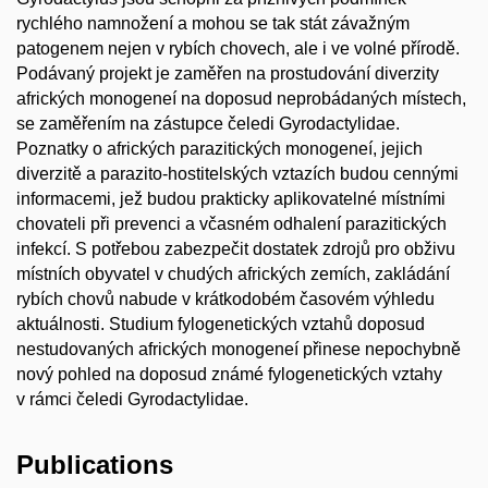
rychlého namnožení a mohou se tak stát závažným
patogenem nejen v rybích chovech, ale i ve volné přírodě.
Podávaný projekt je zaměřen na prostudování diverzity
afrických monogeneí na doposud neprobádaných místech,
se zaměřením na zástupce čeledi Gyrodactylidae.
Poznatky o afrických parazitických monogeneí, jejich
diverzitě a parazito-hostitelských vztazích budou cennými
informacemi, jež budou prakticky aplikovatelné místními
chovateli při prevenci a včasném odhalení parazitických
infekcí. S potřebou zabezpečit dostatek zdrojů pro obživu
místních obyvatel v chudých afrických zemích, zakládání
rybích chovů nabude v krátkodobém časovém výhledu
aktuálnosti. Studium fylogenetických vztahů doposud
nestudovaných afrických monogeneí přinese nepochybně
nový pohled na doposud známé fylogenetických vztahy
v rámci čeledi Gyrodactylidae.
Publications