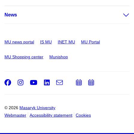
News
MU news portal
IS MU
INET MU
MU Portal
MU Shopping center
Munishop
Facebook
Instagram
Youtube
LinkedIn
e-
Add
Add
Email
mail
to
to
calendar
calendar
© 2026
Masaryk University
Webmaster
Accessibility statement
Cookies