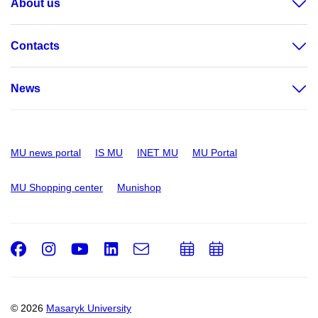
About us
Contacts
News
MU news portal
IS MU
INET MU
MU Portal
MU Shopping center
Munishop
Facebook
Instagram
Youtube
LinkedIn
e-
Add
Add
Email
mail
to
to
calendar
calendar
© 2026
Masaryk University