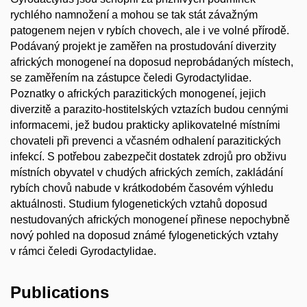
rychlého namnožení a mohou se tak stát závažným
patogenem nejen v rybích chovech, ale i ve volné přírodě.
Podávaný projekt je zaměřen na prostudování diverzity
afrických monogeneí na doposud neprobádaných místech,
se zaměřením na zástupce čeledi Gyrodactylidae.
Poznatky o afrických parazitických monogeneí, jejich
diverzitě a parazito-hostitelských vztazích budou cennými
informacemi, jež budou prakticky aplikovatelné místními
chovateli při prevenci a včasném odhalení parazitických
infekcí. S potřebou zabezpečit dostatek zdrojů pro obživu
místních obyvatel v chudých afrických zemích, zakládání
rybích chovů nabude v krátkodobém časovém výhledu
aktuálnosti. Studium fylogenetických vztahů doposud
nestudovaných afrických monogeneí přinese nepochybně
nový pohled na doposud známé fylogenetických vztahy
v rámci čeledi Gyrodactylidae.
Publications