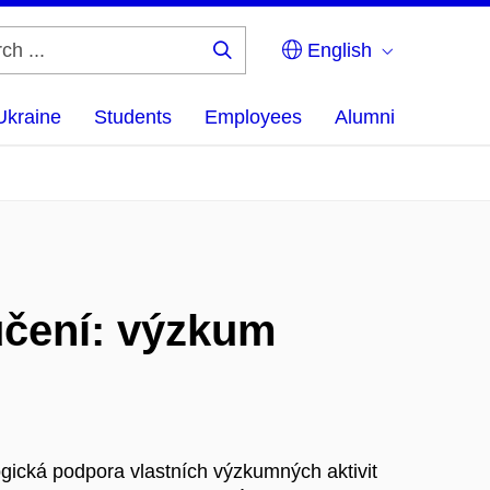
English
Search
...
Ukraine
Students
Employees
Alumni
učení: výzkum
gická podpora vlastních výzkumných aktivit