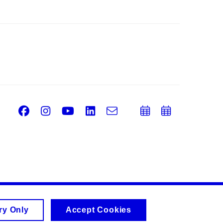
Facebook
Instagram
Youtube
LinkedIn
e-
Add
Add
Email
mail
to
to
calendar
calend
ry Only
Accept Cookies