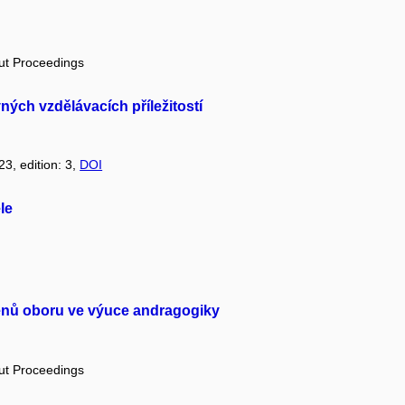
out Proceedings
ných vzdělávacích příležitostí
23, edition: 3,
DOI
le
nů oboru ve výuce andragogiky
out Proceedings