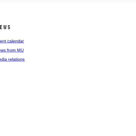
ews
ent calendar
ws from MU
dia relations