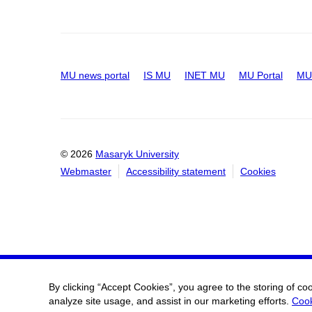
MU news portal
IS MU
INET MU
MU Portal
MU 
© 2026
Masaryk University
Webmaster
Accessibility statement
Cookies
By clicking “Accept Cookies”, you agree to the storing of co
analyze site usage, and assist in our marketing efforts.
Cook