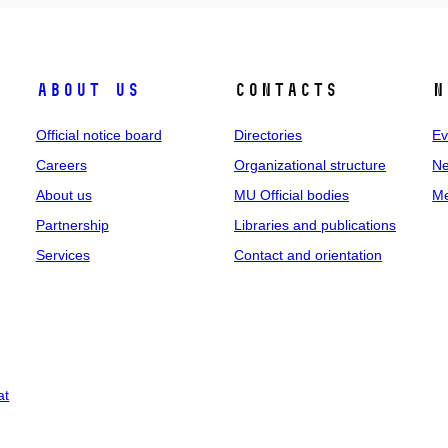
About us
Contacts
N
Official notice board
Directories
Ev
Careers
Organizational structure
Ne
About us
MU Official bodies
Me
Partnership
Libraries and publications
Services
Contact and orientation
at