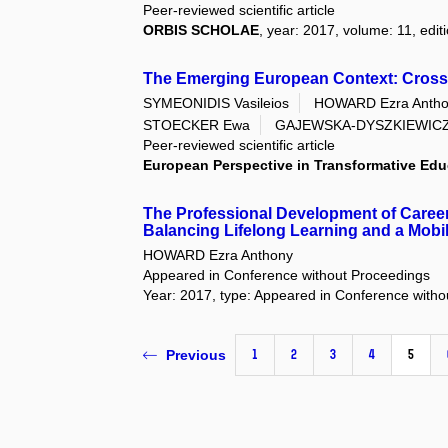
Peer-reviewed scientific article
ORBIS SCHOLAE
, year: 2017, volume: 11, edit
The Emerging European Context: Crossi
SYMEONIDIS Vasileios
HOWARD Ezra Anth
STOECKER Ewa
GAJEWSKA-DYSZKIEWICZ
Peer-reviewed scientific article
European Perspective in Transformative Edu
The Professional Development of Career
Balancing Lifelong Learning and a Mobile
HOWARD Ezra Anthony
Appeared in Conference without Proceedings
Year: 2017, type: Appeared in Conference with
1
2
3
4
5
Previous