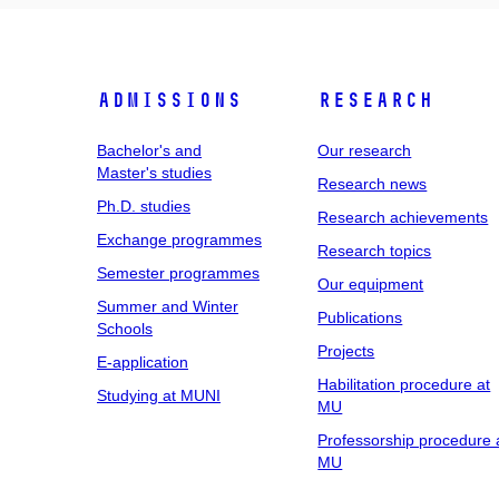
Admissions
Research
Bachelor's and
Our research
Master's studies
Research news
Ph.D. studies
Research achievements
Exchange programmes
Research topics
Semester programmes
Our equipment
Summer and Winter
Publications
Schools
Projects
E-application
Habilitation procedure at
Studying at MUNI
MU
Professorship procedure 
MU