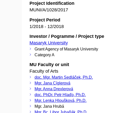
Project Identification
MUNI/A/1028/2017
Project Period
1/2018 - 12/2018
Investor / Pogramme / Project type
Masaryk University
Grant Agency of Masaryk University
Category A
MU Faculty or unit
Faculty of Arts
doc. Mgr. Martin Sedláček, Ph.D.
Mgr. Jana Cíglerová
Mgr. Anna Drexlerová
doc. PhDr. Petr Hlaďo, Ph.D.
Mgr. Lenka Hloušková, Ph.D.
Mgr. Jana Hrubá
Mgr. Bc. Libor Juhaňák, Ph.D.