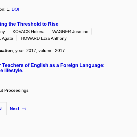
ion: 1,
DOI
ng the Threshold to Rise
ony
KOVACS Helena
WAGNER Josefine
 Agata
HOWARD Ezra Anthony
cation
, year: 2017, volume: 2017
 Teachers of English as a Foreign Language:
 lifestyle.
out Proceedings
6
Next