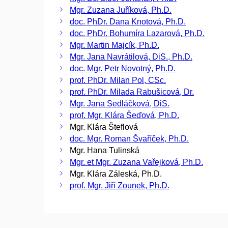
Mgr. Zuzana Juříková, Ph.D.
doc. PhDr. Dana Knotová, Ph.D.
doc. PhDr. Bohumíra Lazarová, Ph.D.
Mgr. Martin Majcík, Ph.D.
Mgr. Jana Navrátilová, DiS., Ph.D.
doc. Mgr. Petr Novotný, Ph.D.
prof. PhDr. Milan Pol, CSc.
prof. PhDr. Milada Rabušicová, Dr.
Mgr. Jana Sedláčková, DiS.
prof. Mgr. Klára Šeďová, Ph.D.
Mgr. Klára Šteflová
doc. Mgr. Roman Švaříček, Ph.D.
Mgr. Hana Tulinská
Mgr. et Mgr. Zuzana Vařejková, Ph.D.
Mgr. Klára Záleská, Ph.D.
prof. Mgr. Jiří Zounek, Ph.D.