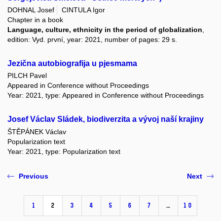
DOHNAL Josef
CINTULA Igor
Chapter in a book
Language, culture, ethnicity in the period of globalization
,
edition: Vyd. první, year: 2021, number of pages: 29 s.
Jezična autobiografija u pjesmama
PILCH Pavel
Appeared in Conference without Proceedings
Year: 2021, type: Appeared in Conference without Proceedings
Josef Václav Sládek, biodiverzita a vývoj naší krajiny
ŠTĚPÁNEK Václav
Popularization text
Year: 2021, type: Popularization text
Previous
Next
1
2
3
4
5
6
7
…
10