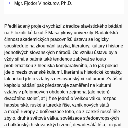
Mgr. Fjodor Vinokurov, Ph.D.
Předkládaný projekt vychází z tradice slavistického bádání
na Filozofické fakultě Masarykovy univerzity. Badatelská
činnost akademických pracovníků ústavu se logicky
soustřeďuje na zkoumání jazyka, literatury, kultury i historie
jednotlivých slovanských národů. Od vzniku ústavu byla
vždy silná a patrná také tendence zabývat se touto
problematikou z hlediska komparativního, a to jak pokud
jde o mezislovanské kulturní, literární a historické kontakty,
tak pokud jde o vztahy s neslovanskými kulturami. Zvláštní
kapitolu bádání pak představuje zaměření na kulturní
vztahy v přelomových obdobích zejména (ale nejen)
dvacátého století, ať již se jedná o Velkou válku, rozpad
habsburské, ruské a turecké říše, vznik nových států
a mapě Evropy a bolševizace toho, co z carské ruské říše
zbylo, druhá světová válka, sovětizace středoevropských
a balkánských slovanských zemí, devadesátá léta, rozpad