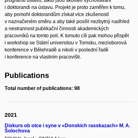
programů ústavu, takto jsou školiteli vychováváni
i doktorandi na ústavu. Projekt je proto zaměřen k tomu,
aby pomohl doktorandům získat více zkušeností
v naznačeném směru a aby také posílil nezbytný nadhled
a nestrannost publikační činnosti akademických
pracovníků na tomto poli. K tomuto cíli pak mohou přispět
i workshop se Státní universitou v Tomsku, mezioborová
konference v Bělehradě a nikoli v poslední řadě
i konference na vlastním pracovišti.
Publications
Total number of publications: 98
2021
Diskurs ob otce i syne v «Donskich rasskazach» M. A.
Šolochova