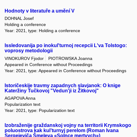
Hodnoty v literatuře a umění V
DOHNAL Josef
Holding a conference
Year: 2021, type: Holding a conference
Issledovanija po inokul'turnoj recepcii L'va Tolstogo:
voprosy metodologii
VINOKUROV Fjodor
PIOTROWSKA Joanna
Appeared in Conference without Proceedings
Year: 2021, type: Appeared in Conference without Proceedings
Istoričeskije travmy zapadnych slavjanok: O knige
Kateržiny Tučkovoj "Vedun'ji iz Žitkovoj"
AGAPOVA Anna
Popularization text
Year: 2021, type: Popularization text
Izobraženije graždanskoj vojny na territorii Krymskogo
poluostrova kak kul’turnyj perelom (Roman Ivana
Sergejeviča Šmeleva «Solnce mertvych»)