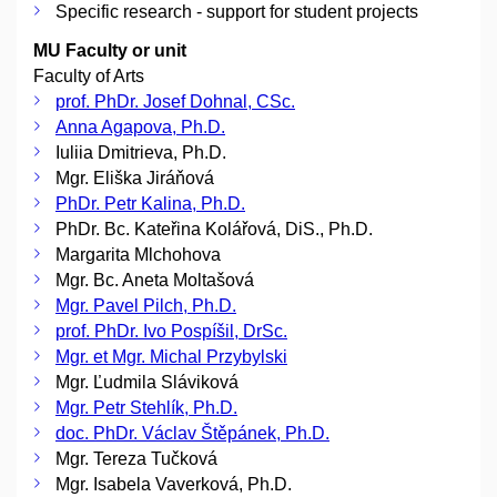
Specific research - support for student projects
MU Faculty or unit
Faculty of Arts
prof. PhDr. Josef Dohnal, CSc.
Anna Agapova, Ph.D.
Iuliia Dmitrieva, Ph.D.
Mgr. Eliška Jiráňová
PhDr. Petr Kalina, Ph.D.
PhDr. Bc. Kateřina Kolářová, DiS., Ph.D.
Margarita Mlchohova
Mgr. Bc. Aneta Moltašová
Mgr. Pavel Pilch, Ph.D.
prof. PhDr. Ivo Pospíšil, DrSc.
Mgr. et Mgr. Michal Przybylski
Mgr. Ľudmila Sláviková
Mgr. Petr Stehlík, Ph.D.
doc. PhDr. Václav Štěpánek, Ph.D.
Mgr. Tereza Tučková
Mgr. Isabela Vaverková, Ph.D.