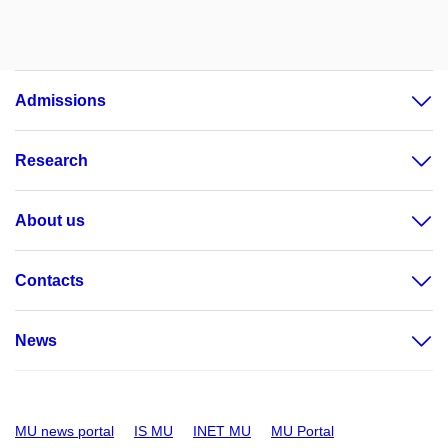
Admissions
Research
About us
Contacts
News
MU news portal
IS MU
INET MU
MU Portal