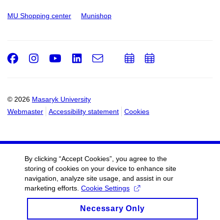
MU Shopping center
Munishop
Facebook
Instagram
Youtube
LinkedIn
e-
Add
Add
Email
mail
to
to
calendar
calendar
© 2026
Masaryk University
Webmaster
Accessibility statement
Cookies
By clicking “Accept Cookies”, you agree to the
storing of cookies on your device to enhance site
navigation, analyze site usage, and assist in our
marketing efforts.
Cookie Settings
Necessary Only