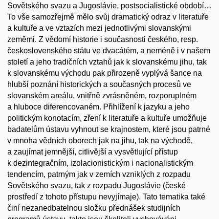
Sovětského svazu a Jugoslávie, postsocialistické období…
To vše samozřejmě mělo svůj dramatický odraz v literatuře
a kultuře a ve vztazích mezi jednotlivými slovanskými
zeměmi. Z vědomí historie i současnosti českého, resp.
československého státu ve dvacátém, a neméně i v našem
století a jeho tradičních vztahů jak k slovanskému jihu, tak
k slovanskému východu pak přirozeně vyplývá šance na
hlubší poznání historických a současných procesů ve
slovanském areálu, vnitřně zvrásněném, rozporuplném
a hluboce diferencovaném. Přihlížení k jazyku a jeho
politickým konotacím, zření k literatuře a kultuře umožňuje
badatelům ústavu vyhnout se krajnostem, které jsou patrné
v mnoha vědních oborech jak na jihu, tak na východě,
a zaujímat jemnější, citlivější a vysvětlující přístup
k dezintegračním, izolacionistickým i nacionalistickým
tendencím, patrným jak v zemích vzniklých z rozpadu
Sovětského svazu, tak z rozpadu Jugoslávie (české
prostředí z tohoto přístupu nevyjímaje). Tato tematika také
činí nezanedbatelnou složku přednášek studijních