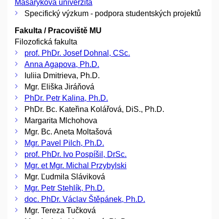
Masarykova univerzita
Specifický výzkum - podpora studentských projektů
Fakulta / Pracoviště MU
Filozofická fakulta
prof. PhDr. Josef Dohnal, CSc.
Anna Agapova, Ph.D.
Iuliia Dmitrieva, Ph.D.
Mgr. Eliška Jiráňová
PhDr. Petr Kalina, Ph.D.
PhDr. Bc. Kateřina Kolářová, DiS., Ph.D.
Margarita Mlchohova
Mgr. Bc. Aneta Moltašová
Mgr. Pavel Pilch, Ph.D.
prof. PhDr. Ivo Pospíšil, DrSc.
Mgr. et Mgr. Michal Przybylski
Mgr. Ľudmila Sláviková
Mgr. Petr Stehlík, Ph.D.
doc. PhDr. Václav Štěpánek, Ph.D.
Mgr. Tereza Tučková