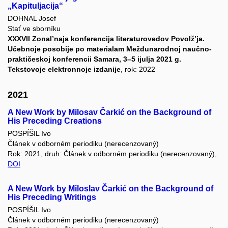
„Kapituljacija“
DOHNAL Josef
Stať ve sborníku
XXXVII Zonal’naja konferencija literaturovedov Povolž’ja.
Učebnoje posobije po materialam Meždunarodnoj naučno-
praktičeskoj konferencii Samara, 3–5 ijulja 2021 g.
Tekstovoje elektronnoje izdanije
, rok: 2022
2021
A New Work by Milosav Čarkić on the Background of
His Preceding Creations
POSPÍŠIL Ivo
Článek v odborném periodiku (nerecenzovaný)
Rok: 2021, druh: Článek v odborném periodiku (nerecenzovaný),
DOI
A New Work by Miloslav Čarkić on the Background of
His Preceding Writings
POSPÍŠIL Ivo
Článek v odborném periodiku (nerecenzovaný)