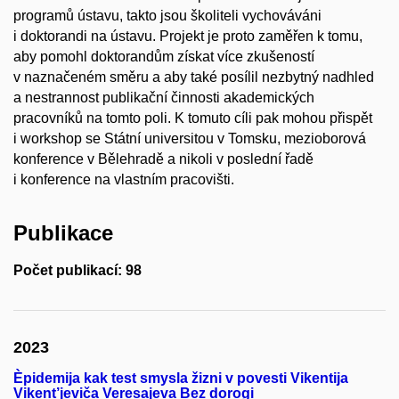
programů ústavu, takto jsou školiteli vychováváni
i doktorandi na ústavu. Projekt je proto zaměřen k tomu,
aby pomohl doktorandům získat více zkušeností
v naznačeném směru a aby také posílil nezbytný nadhled
a nestrannost publikační činnosti akademických
pracovníků na tomto poli. K tomuto cíli pak mohou přispět
i workshop se Státní universitou v Tomsku, mezioborová
konference v Bělehradě a nikoli v poslední řadě
i konference na vlastním pracovišti.
Publikace
Počet publikací: 98
2023
Èpidemija kak test smysla žizni v povesti Vikentija
Vikent’jeviča Veresajeva Bez dorogi