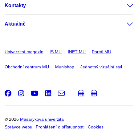
Kontakty
Aktuálně
Univerzitní magazín
IS MU
INET MU
Portál MU
Obchodní centrum MU
Munishop
Jednotný vizuální styl
Facebook
Instagram
Youtube
LinkedIn
e-
Přidat
Přidat
Email
mail
do
do
kalendáře
kalendáře
© 2026
Masarykova univerzita
Správce webu
Prohlášení o přístupnosti
Cookies