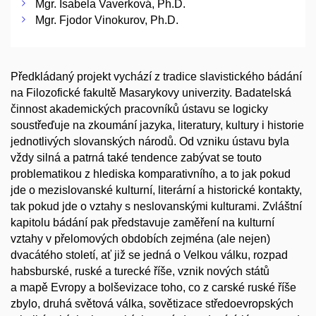
Mgr. Isabela Vaverková, Ph.D.
Mgr. Fjodor Vinokurov, Ph.D.
Předkládaný projekt vychází z tradice slavistického bádání
na Filozofické fakultě Masarykovy univerzity. Badatelská
činnost akademických pracovníků ústavu se logicky
soustřeďuje na zkoumání jazyka, literatury, kultury i historie
jednotlivých slovanských národů. Od vzniku ústavu byla
vždy silná a patrná také tendence zabývat se touto
problematikou z hlediska komparativního, a to jak pokud
jde o mezislovanské kulturní, literární a historické kontakty,
tak pokud jde o vztahy s neslovanskými kulturami. Zvláštní
kapitolu bádání pak představuje zaměření na kulturní
vztahy v přelomových obdobích zejména (ale nejen)
dvacátého století, ať již se jedná o Velkou válku, rozpad
habsburské, ruské a turecké říše, vznik nových států
a mapě Evropy a bolševizace toho, co z carské ruské říše
zbylo, druhá světová válka, sovětizace středoevropských