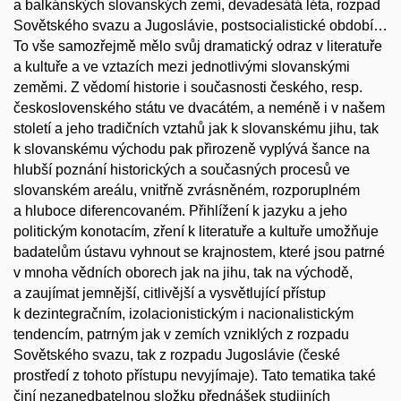
a balkánských slovanských zemí, devadesátá léta, rozpad
Sovětského svazu a Jugoslávie, postsocialistické období…
To vše samozřejmě mělo svůj dramatický odraz v literatuře
a kultuře a ve vztazích mezi jednotlivými slovanskými
zeměmi. Z vědomí historie i současnosti českého, resp.
československého státu ve dvacátém, a neméně i v našem
století a jeho tradičních vztahů jak k slovanskému jihu, tak
k slovanskému východu pak přirozeně vyplývá šance na
hlubší poznání historických a současných procesů ve
slovanském areálu, vnitřně zvrásněném, rozporuplném
a hluboce diferencovaném. Přihlížení k jazyku a jeho
politickým konotacím, zření k literatuře a kultuře umožňuje
badatelům ústavu vyhnout se krajnostem, které jsou patrné
v mnoha vědních oborech jak na jihu, tak na východě,
a zaujímat jemnější, citlivější a vysvětlující přístup
k dezintegračním, izolacionistickým i nacionalistickým
tendencím, patrným jak v zemích vzniklých z rozpadu
Sovětského svazu, tak z rozpadu Jugoslávie (české
prostředí z tohoto přístupu nevyjímaje). Tato tematika také
činí nezanedbatelnou složku přednášek studijních