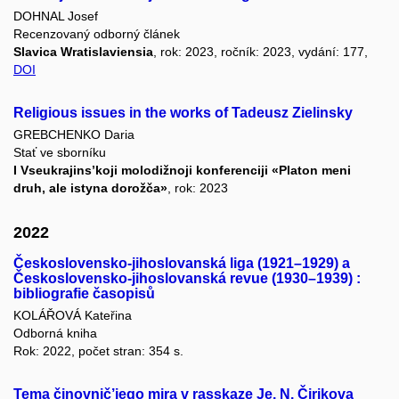
DOHNAL Josef
Recenzovaný odborný článek
Slavica Wratislaviensia
, rok: 2023, ročník: 2023, vydání: 177,
DOI
Religious issues in the works of Tadeusz Zielinsky
GREBCHENKO Daria
Stať ve sborníku
I Vseukrajins’koji molodižnoji konferenciji «Platon meni
druh, ale istyna dorožča»
, rok: 2023
2022
Československo-jihoslovanská liga (1921–1929) a
Československo-jihoslovanská revue (1930–1939) :
bibliografie časopisů
KOLÁŘOVÁ Kateřina
Odborná kniha
Rok: 2022, počet stran: 354 s.
Tema činovnič’jego mira v rasskaze Je. N. Čirikova