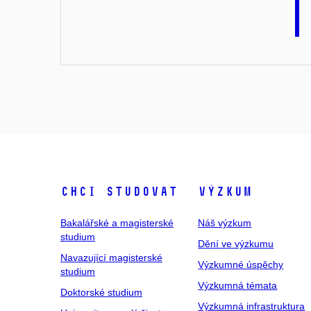
Chci studovat
Výzkum
Bakalářské a magisterské
Náš výzkum
studium
Dění ve výzkumu
Navazující magisterské
Výzkumné úspěchy
studium
Výzkumná témata
Doktorské studium
Výzkumná infrastruktura