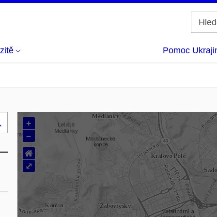
zitě
Pomoc Ukraji
+
Hledej
–
..
⌂
⤢