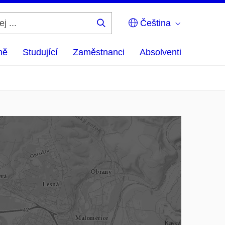
Čeština
Hledej
...
ně
Studující
Zaměstnanci
Absolventi