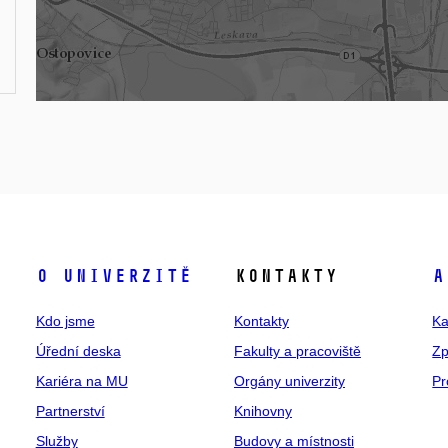
O univerzitě
Kontakty
A
Kdo jsme
Kontakty
Ka
Úřední deska
Fakulty a pracoviště
Zp
Kariéra na MU
Orgány univerzity
Pr
Partnerství
Knihovny
Služby
Budovy a místnosti