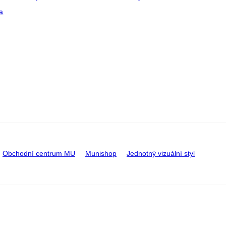
a
Obchodní centrum MU
Munishop
Jednotný vizuální styl