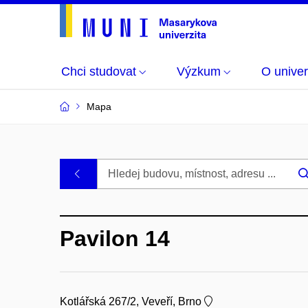
Chci studovat
Výzkum
O univer
Mapa
Budovy
.
a
Pavilon 14
místnosti
MU
Kotlářská 267/2, Veveří, Brno