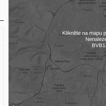
Klikněte na mapu pr
Nenalez
Načítám
BVB1