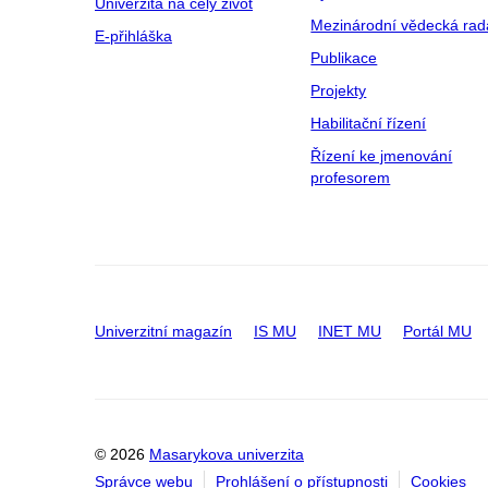
Univerzita na celý život
Mezinárodní vědecká rad
E-přihláška
Publikace
Projekty
Habilitační řízení
Řízení ke jmenování
profesorem
Univerzitní magazín
IS MU
INET MU
Portál MU
© 2026
Masarykova univerzita
Správce webu
Prohlášení o přístupnosti
Cookies