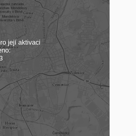
o její aktivaci
eno:
 mapu…
3