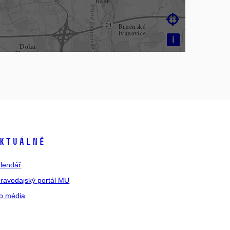

i
ktuálně
lendář
ravodajský portál MU
o média