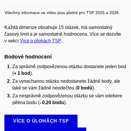
Všechny informace ve videu jsou platné pro TSP 2025 a 2026.
Každá dimenze obsahuje 15 otázek, má samostatný
časový limit a je samostatně hodnocena. Více se dozvíte
v sekci
Více o úlohách TSP
.
Bodové hodnocení
Za správně zodpovězenou otázku dostanete jeden bod
(
+ 1 bod
).
Za vynechanou otázku nedostanete žádné body, ale
také se vám žádné neodečtou (
0 bodů
).
Za nesprávně zodpovězenou otázku se vám odebere
pětina bodu (
- 0,20 bodu
).
VÍCE O ÚLOHÁCH TSP