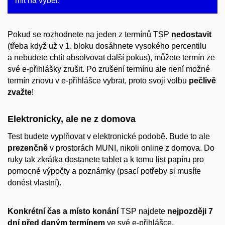
mít na výběr.
Pokud se rozhodnete na jeden z termínů TSP
nedostavit
(třeba když už v 1. bloku dosáhnete vysokého percentilu
a nebudete chtít absolvovat další pokus), můžete termín ze
své e-přihlášky zrušit. Po zrušení termínu ale není možné
termín znovu v e-přihlášce vybrat, proto svoji volbu
pečlivě
zvažte
!
Elektronicky, ale ne z domova
Test budete vyplňovat v elektronické podobě. Bude to ale
prezenčně
v prostorách MUNI, nikoli online z domova. Do
ruky tak zkrátka dostanete tablet a k tomu list papíru pro
pomocné výpočty a poznámky (psací potřeby si musíte
donést vlastní).
Konkrétní čas a místo konání
TSP najdete
nejpozději 7
dní před daným termínem
ve své e-přihlášce.