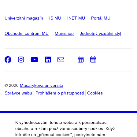
Univerzitní magazín
IS MU
INET MU
Portál MU
Obchodní centrum MU
Munishop
Jednotný vizuální styl
Facebook
Instagram
Youtube
LinkedIn
e-
Přidat
Přidat
Email
mail
do
do
kalendáře
kalendáře
© 2026
Masarykova univerzita
Správce webu
Prohlášení o přístupnosti
Cookies
K vyhodnocování tohoto webu a k personalizaci
obsahu a reklam používáme soubory cookies. Když
klikněte na „přijmout cookies", poskytnete nám