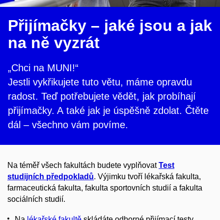
Přijímačky – jaké jsou a jak
na ně vyzrát
„Chci na MUNI!“
Jestli vykřikujete tuto větu, máme opravdu
radost. Teď potřebujete vědět, jak probíhají
přijímačky. A také jak je úspěšně zdolat. Čtěte
dál – všechno vám povíme.
Na téměř všech fakultách budete vyplňovat
Test
studijních předpokladů
. Výjimku tvoří lékařská fakulta,
farmaceutická fakulta, fakulta sportovních studií a fakulta
sociálních studií.
Na
lékařské fakultě
skládáte odborné přijímací testy