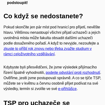
podstoupit!
Co když se nedostanete?
Pokud skončíte jen pár míst pod hranicí pro přijetí, nevěšte
hlavu. Většinou nenastoupí všichni přijatí uchazeči a jejich
uvolněná místa může fakulta obsadit dalšími uchazeči
podle dosaženého pořadí. A když to nevyjde, nezoufejte a
zkuste to příští rok znovu nebo třeba zvažte studium v
rámci celoživotního vzdělávání
.
Kdybyste byli přesvědčeni, že jsme výsledek přijímacího
řízení špatně vyhodnotili,
podejte odvolání proti rozhodnutí
.
Ověříme, jestli jsme postupovali správně. A co se týče TSP,
můžete se v květnu a červnu osobně přijet podívat na své
výsledky, termín si zvolíte ve své
e-přihlášce
.
TSP pro uchazeče se