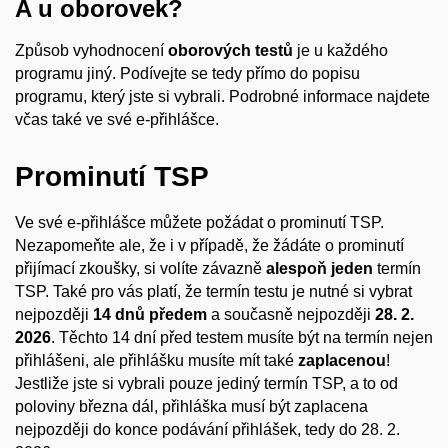
A u oborovek?
Způsob vyhodnocení
oborových testů
je u každého
programu jiný. Podívejte se tedy přímo do popisu
programu, který jste si vybrali. Podrobné informace najdete
včas také ve své e-přihlášce.
Prominutí TSP
Ve své e-přihlášce můžete požádat o prominutí TSP.
Nezapomeňte ale, že i v případě, že žádáte o prominutí
přijímací zkoušky, si volíte závazně
alespoň jeden
termín
TSP. Také pro vás platí, že termín testu je nutné si vybrat
nejpozději
14 dnů předem
a současně nejpozději
28. 2.
2026
. Těchto 14 dní před testem musíte být na termín nejen
přihlášeni, ale přihlášku musíte mít také
zaplacenou
!
Jestliže jste si vybrali pouze jediný termín TSP, a to od
poloviny března dál, přihláška musí být zaplacena
nejpozději do konce podávání přihlášek, tedy do 28. 2.