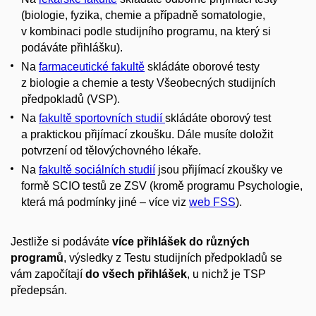
(biologie, fyzika, chemie a případně somatologie,
v kombinaci podle studijního programu, na který si
podáváte přihlášku​).
Na
farmaceutické fakultě
skládáte oborové testy
z biologie a chemie a testy Všeobecných studijních
předpokladů (VSP).
Na
fakultě sportovních studií
skládáte oborový test
a praktickou přijímací zkoušku. Dále musíte doložit
potvrzení od tělovýchovného lékaře.
Na
fakultě sociálních studií
jsou přijímací zkoušky ve
formě SCIO testů ze ZSV (kromě programu Psychologie,
která má podmínky jiné – více viz
web FSS
).
Jestliže si podáváte
více přihlášek do různých
programů
, výsledky z Testu studijních předpokladů se
vám započítají
do všech přihlášek
, u nichž je TSP
předepsán.