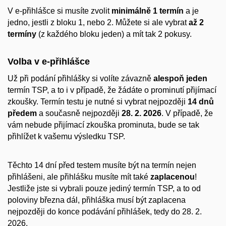
V e-přihlášce si musíte zvolit
minimálně 1 termín
a je
jedno, jestli z bloku 1, nebo 2. Můžete si
ale
vybrat
až 2
termíny
(
z každého bloku jeden)
a mít tak 2 pokusy.
Volba v e-přihlášce
Už při podání přihlášky si volíte závazně
alespoň jeden
termín TSP
, a to i v případě, že žádáte o prominutí přijímací
zkoušky
. Termín testu je nutné si vybrat nejpozději
14 dnů
předem
a současně nejpozději
28. 2. 2026
.
V případě, že
vám nebude přijímací zkouška prominuta, bude se tak
přihlížet k vašemu výsledku TSP.
Těchto 14 dní před testem musíte být na termín nejen
přihlášeni, ale přihlášku musíte mít také
zaplacenou
!
Jestliže jste si vybrali pouze jediný termín TSP, a to od
poloviny března dál, přihláška musí být zaplacena
nejpozději do konce podávání přihlášek, tedy do 28. 2.
2026.