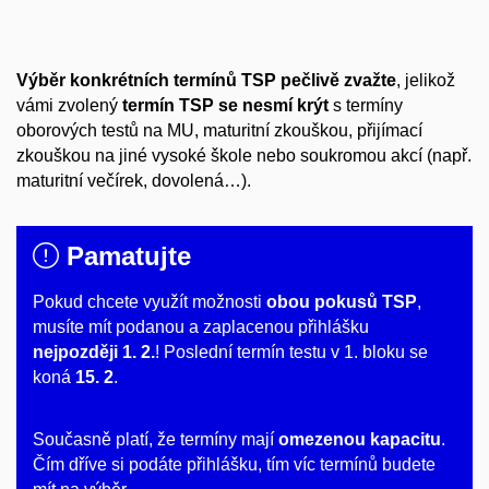
Výběr konkrétních termínů TSP pečlivě zvažte
, jelikož
vámi zvolený
termín TSP se nesmí krýt
s termíny
oborových testů na MU, maturitní zkouškou, přijímací
zkouškou na jiné vysoké škole nebo soukromou akcí (např.
maturitní večírek, dovolená…).
Pamatujte
Pokud chcete využít možnosti
obou pokusů TSP
,
musíte mít podanou a zaplacenou přihlášku
nejpozději 1. 2.
! Poslední termín testu v 1. bloku se
koná
15. 2
.
Současně platí, že termíny mají
omezenou kapacitu
.
Čím dříve si podáte přihlášku, tím víc termínů budete