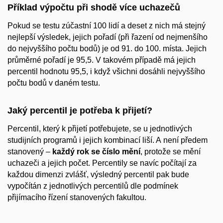
Příklad výpočtu při shodě více uchazečů
Pokud se testu zúčastní 100 lidí a deset z nich má stejný
nejlepší výsledek, jejich pořadí (při řazení od nejmenšího
do nejvyššího počtu bodů) je od 91. do 100. místa. Jejich
průměrné pořadí je 95,5. V takovém případě má jejich
percentil hodnotu 95,5, i když všichni dosáhli nejvyššího
počtu bodů v daném testu.
Jaký percentil je potřeba k přijetí?
Percentil, který k přijetí potřebujete, se u jednotlivých
studijních programů i jejich kombinací liší. A není předem
stanovený –
každý rok se číslo mění
, protože se mění
uchazeči a jejich počet. Percentily se navíc počítají za
každou dimenzi zvlášť
,
výsledný percentil
pak bude
vypočítán z
jednotlivých percentilů dle podmínek
přijímacího řízení stanovených fakultou
.