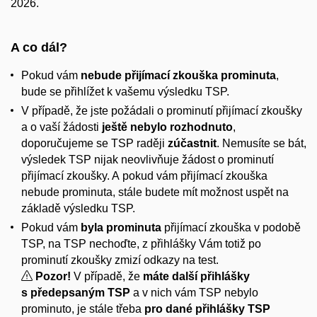
2026.
A co dál?
Pokud vám
nebude přijímací zkouška prominuta
,
bude se přihlížet k vašemu výsledku TSP.
V případě, že jste požádali o prominutí přijímací zkoušky
a o vaší žádosti
ještě nebylo rozhodnuto
,
doporučujeme se TSP raději
zúčastnit
. Nemusíte se bát,
výsledek TSP nijak neovlivňuje žádost o prominutí
přijímací zkoušky. A pokud vám přijímací zkouška
nebude prominuta, stále budete mít možnost uspět na
základě výsledku TSP.
Pokud vám
byla prominuta
přijímací zkouška v podobě
TSP, na TSP nechoďte,
z přihlášky Vám
totiž
po
prominutí zkoušky
zmizí odkazy na
test
.
Pozor!
V případě, že
máte další přihlášky
s předepsaným TSP
a v nich vám TSP nebylo
prominuto, je stále třeba
pro
dané přihlášky TSP