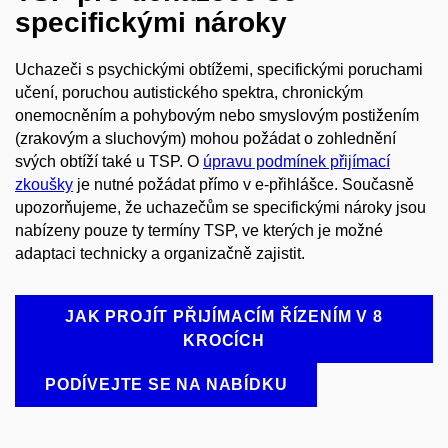
specifickými nároky
Uchazeči s psychickými obtížemi, specifickými poruchami
učení, poruchou autistického spektra, chronickým
onemocněním a pohybovým nebo smyslovým postižením
(zrakovým a sluchovým) mohou požádat o zohlednění
svých obtíží také u TSP. O
úpravu podmínek přijímací
zkoušky
je nutné požádat přímo v e-přihlášce. Současně
upozorňujeme, že uchazečům se specifickými nároky jsou
nabízeny pouze ty termíny TSP, ve kterých je možné
adaptaci technicky a organizačně zajistit.
JAK PROJÍT PŘIJÍMACÍM ŘÍZENÍM V 8
KROCÍCH
PODÍVEJTE SE NA NABÍDKU