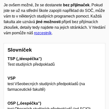
Je ovšem možné, že se dostanete
bez přijímaček
. Pokud
jste se už na střední škole zapojili například do SOČ, může
vám to v některých studijních programech pomoct.
Každá
fakulta ale uznává
jiné možnosti
přijetí bez přijímacích
zkoušek, detaily tedy najdete na jejich stránkách. V hledání
vám pomůže náš
rozcestník
.
Slovníček
TSP („téespéčka“)
Test studijních předpokladů
VSP
test Všeobecných studijních předpokladů (na
farmaceutické fakultě)
OSP („óespéčka“)
test Obecných studijních předpokladů (od SCIO)