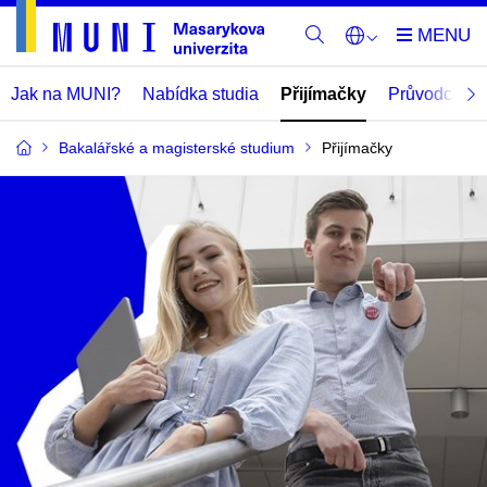
Jak na MUNI?
Nabídka studia
Přijímačky
Průvodce
Bakalářské a magisterské studium
Přijímačky