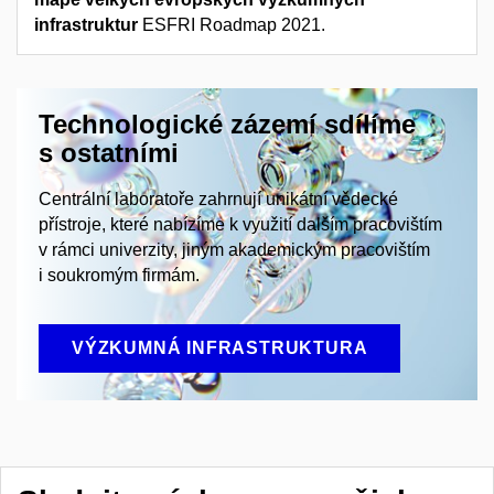
infrastruktur
ESFRI Roadmap 2021.
Technologické zázemí sdílíme
s ostatními
Centrální laboratoře zahrnují unikátní vědecké
přístroje, které nabízíme k využití dalším pracovištím
v rámci univerzity, jiným akademickým pracovištím
i soukromým firmám.
VÝZKUMNÁ INFRASTRUKTURA