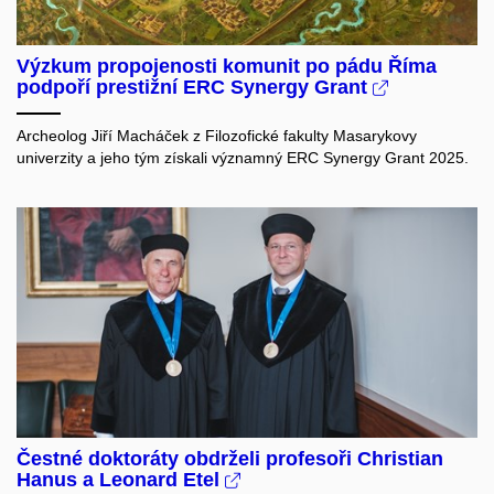
Výzkum propojenosti komunit po pádu Říma
podpoří prestižní ERC Synergy Grant
Archeolog Jiří Macháček z Filozofické fakulty Masarykovy
univerzity a jeho tým získali významný ERC Synergy Grant 2025.
Čestné doktoráty obdrželi profesoři Christian
Hanus a Leonard Etel