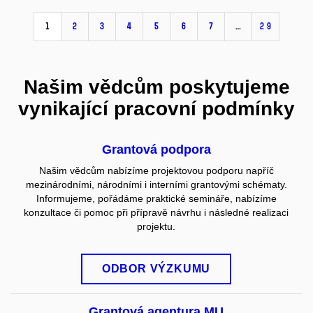
1
2
3
4
5
6
7
…
29
Našim vědcům poskytujeme
vynikající pracovní podmínky
Grantová podpora
Našim vědcům nabízíme projektovou podporu napříč
mezinárodními, národními i interními grantovými schématy.
Informujeme, pořádáme praktické semináře, nabízíme
konzultace či pomoc při přípravě návrhu i následné realizaci
projektu.
ODBOR VÝZKUMU
Grantová agentura MU