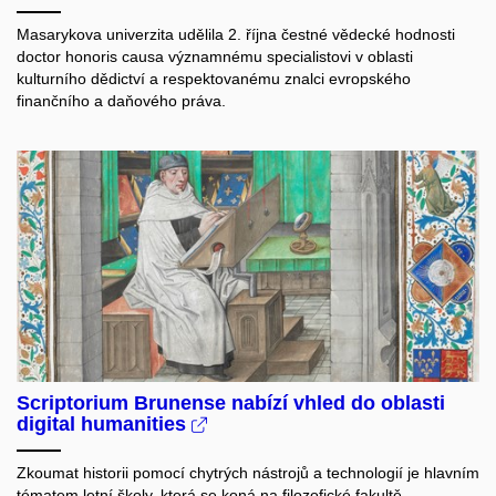
Masarykova univerzita udělila 2. října čestné vědecké hodnosti
doctor honoris causa významnému specialistovi v oblasti
kulturního dědictví a respektovanému znalci evropského
finančního a daňového práva.
Scriptorium Brunense nabízí vhled do oblasti
digital humanities
Zkoumat historii pomocí chytrých nástrojů a technologií je hlavním
tématem letní školy, která se koná na filozofické fakultě.