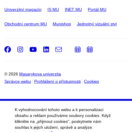
Univerzitní magazín
IS MU
INET MU
Portál MU
Obchodní centrum MU
Munishop
Jednotný vizuální styl
Facebook
Instagram
Youtube
LinkedIn
e-
Přidat
Přidat
Email
mail
do
do
kalendáře
kalendáře
© 2026
Masarykova univerzita
Správce webu
Prohlášení o přístupnosti
Cookies
K vyhodnocování tohoto webu a k personalizaci
obsahu a reklam používáme soubory cookies. Když
klikněte na „přijmout cookies", poskytnete nám
souhlas k jejich uložení, správě a analýze.