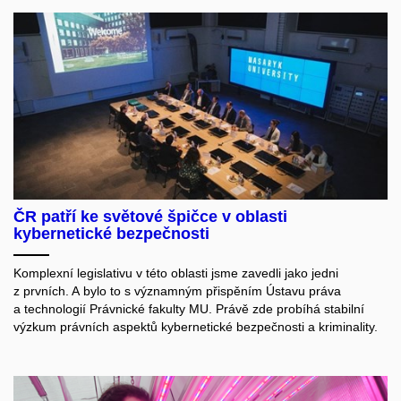
ČR patří ke světové špičce v oblasti
kybernetické bezpečnosti
Komplexní legislativu v této oblasti jsme zavedli jako jedni
z prvních. A bylo to s významným přispěním Ústavu práva
a technologií Právnické fakulty MU. Právě zde probíhá stabilní
výzkum právních aspektů kybernetické bezpečnosti a kriminality.