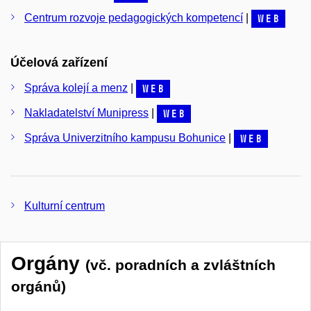
Centrum rozvoje pedagogických kompetencí
|
web
Účelová zařízení
Správa kolejí a menz
|
web
Nakladatelství Munipress
|
web
Správa Univerzitního kampusu Bohunice
|
web
Kulturní centrum
Orgány
(vč. poradních a zvláštních
orgánů)