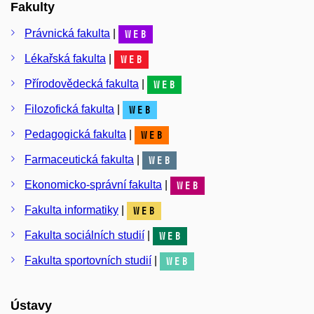
Fakulty
Právnická fakulta
|
web
Lékařská fakulta
|
web
Přírodovědecká fakulta
|
web
Filozofická fakulta
|
web
Pedagogická fakulta
|
web
Farmaceutická fakulta
|
web
Ekonomicko-správní fakulta
|
web
Fakulta informatiky
|
web
Fakulta sociálních studií
|
web
Fakulta sportovních studií
|
web
Ústavy