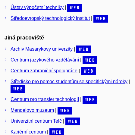
Ústav výpočetní techniky
|
web
Středoevropský technologický institut
|
web
Jiná pracoviště
Archiv Masarykovy univerzity
|
web
Centrum jazykového vzdělávání
|
web
Centrum zahraniční spolupráce
|
web
Středisko pro pomoc studentům se specifickými nároky
|
web
Centrum pro transfer technologií
|
web
Mendelovo muzeum
|
web
Univerzitní centrum Telč
|
web
Kariérní centrum
|
web