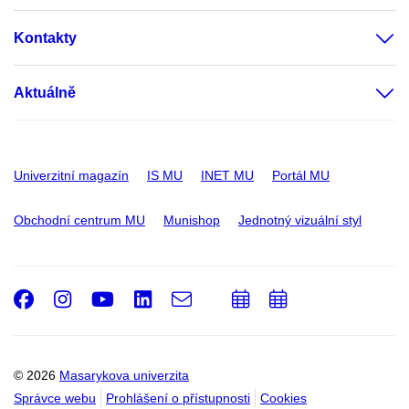
Kontakty
Aktuálně
Univerzitní magazín
IS MU
INET MU
Portál MU
Obchodní centrum MU
Munishop
Jednotný vizuální styl
Facebook
Instagram
Youtube
LinkedIn
e-
Přidat
Přidat
Email
mail
do
do
kalendáře
kalendáře
© 2026
Masarykova univerzita
Správce webu
Prohlášení o přístupnosti
Cookies