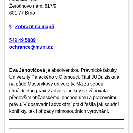
Žerotínovo nám. 617/9
601 77 Brno
Zobrazit na mapě
549 49
5089
ochrance@muni.cz
Eva Janovičová
je absolventkou Právnické fakulty
Univerzity Palackého v Olomouci. Titul JUDr. získala
na půdě Masarykovy univerzity. Má za sebou
čtrnáctiletou praxi v advokacii, kdy se věnovala
především občanskému, obchodnímu a pracovnímu
právu. V dosavadní advokátní praxi řešila jak soudní
konflikty, tak i případy mimosoudních vyrovnání.