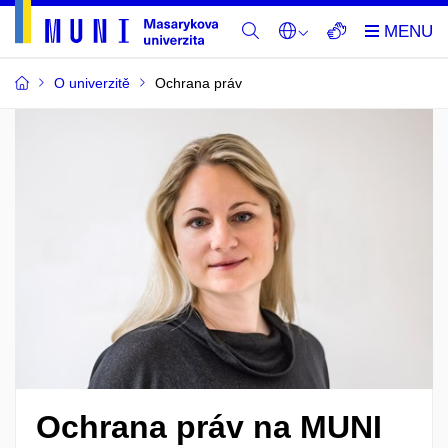
Překlady v čes
O univerzitě
Ochrana práv
Ochrana práv na MUNI