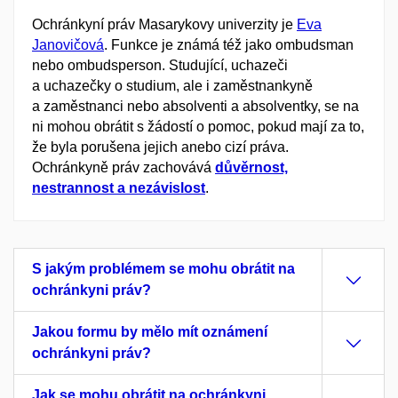
Ochránkyní práv Masarykovy univerzity je
Eva
Janovičová
. Funkce je známá též jako ombudsman
nebo ombudsperson. Studující, uchazeči
a uchazečky o studium, ale i zaměstnankyně
a zaměstnanci nebo absolventi a absolventky, se na
ni mohou obrátit s žádostí o pomoc, pokud mají za to,
že byla porušena jejich anebo cizí práva.
Ochránkyně práv zachovává
důvěrnost,
nestrannost a nezávislost
.
S jakým problémem se mohu obrátit na
ochránkyni práv?
Jakou formu by mělo mít oznámení
ochránkyni práv?
Jak se mohu obrátit na ochránkyni