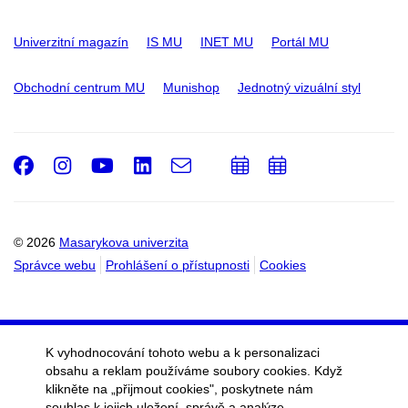
Univerzitní magazín
IS MU
INET MU
Portál MU
Obchodní centrum MU
Munishop
Jednotný vizuální styl
Facebook
Instagram
Youtube
LinkedIn
e-
Přidat
Přidat
Email
mail
do
do
kalendáře
kalendáře
© 2026
Masarykova univerzita
Správce webu
Prohlášení o přístupnosti
Cookies
K vyhodnocování tohoto webu a k personalizaci
obsahu a reklam používáme soubory cookies. Když
klikněte na „přijmout cookies", poskytnete nám
souhlas k jejich uložení, správě a analýze.