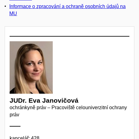
Informace o zpracování a ochraně osobních údajů na
MU
JUDr. Eva Janovičová
ochránkyně práv – Pracoviště celouniverzitní ochrany
práv
kancelář: 428