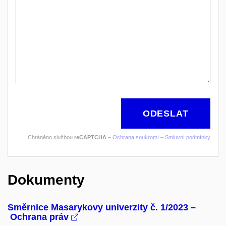
ODESLAT
Chráněno službou
reCAPTCHA
–
Ochrana soukromí
–
Smluvní podmínky
Dokumenty
Směrnice Masarykovy univerzity č. 1/2023 –
Ochrana práv