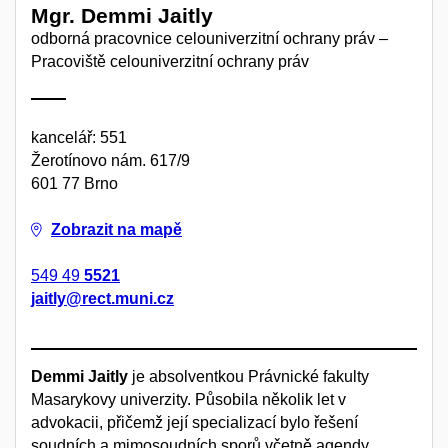
Mgr. Demmi Jaitly
odborná pracovnice celouniverzitní ochrany práv –
Pracoviště celouniverzitní ochrany práv
kancelář: 551
Žerotínovo nám. 617/9
601 77 Brno
Zobrazit na mapě
549 49
5521
jaitly@rect.muni.cz
Demmi Jaitly
je absolventkou Právnické fakulty
Masarykovy univerzity. Působila několik let v
advokacii, přičemž její specializací bylo řešení
soudních a mimosoudních sporů včetně agendy