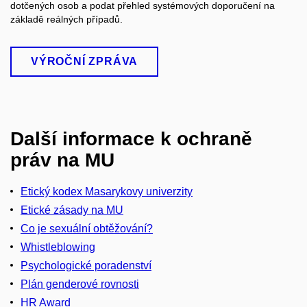
dotčených osob a podat přehled systémových doporučení na
základě reálných případů.
VÝROČNÍ ZPRÁVA
Další informace k ochraně
práv na MU
Etický kodex Masarykovy univerzity
Etické zásady na MU
Co je sexuální obtěžování?
Whistleblowing
Psychologické poradenství
Plán genderové rovnosti
HR Award