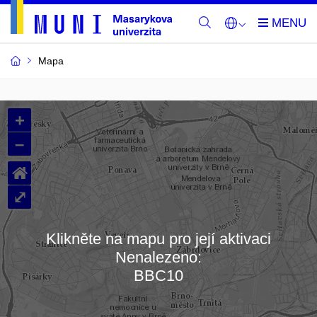
Mapa
Budovy
+
a
–
místnosti
⌂
MU
⤢
Klikněte na mapu pro její aktivaci
Nenalezeno:
Načítám mapu…
BBC10