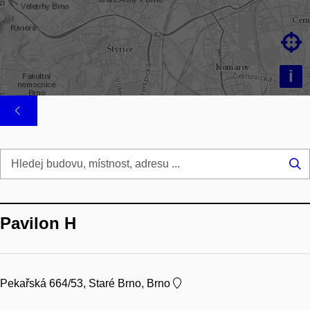

i
Hl
...
Pavilon H
Pekařská 664/53, Staré Brno, Brno