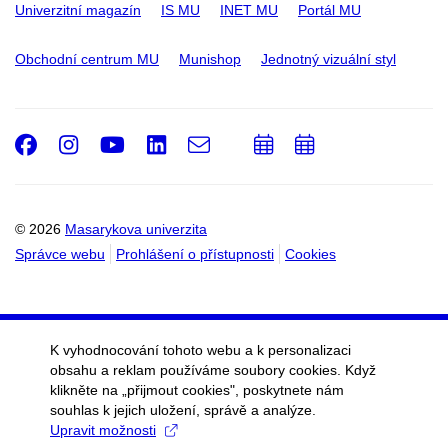
Univerzitní magazín
IS MU
INET MU
Portál MU
Obchodní centrum MU
Munishop
Jednotný vizuální styl
Facebook
Instagram
Youtube
LinkedIn
e-
Přidat
Přidat
Email
mail
do
do
kalendáře
kalendáře
© 2026
Masarykova univerzita
Správce webu
Prohlášení o přístupnosti
Cookies
K vyhodnocování tohoto webu a k personalizaci
obsahu a reklam používáme soubory cookies. Když
klikněte na „přijmout cookies", poskytnete nám
souhlas k jejich uložení, správě a analýze.
Upravit možnosti