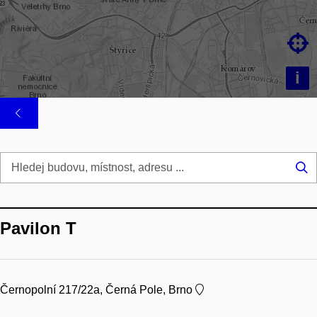

i
Hl
...
Pavilon T
Černopolní 217/22a, Černá Pole, Brno