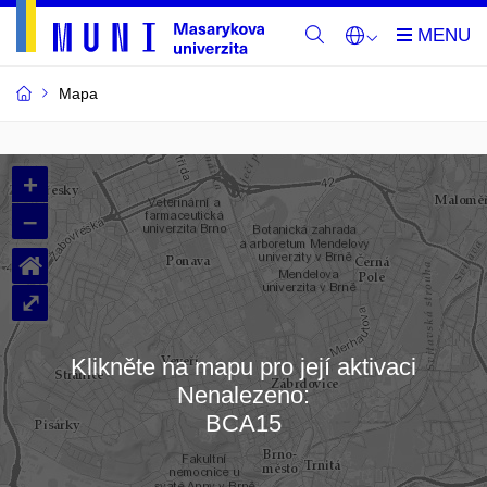
Mapa
Budovy
+
a
–
místnosti
⌂
MU
⤢
Klikněte na mapu pro její aktivaci
Nenalezeno:
Načítám mapu…
BCA15