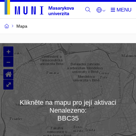
Mapa
Budovy
+
a
–
místnosti
⌂
MU
⤢
Klikněte na mapu pro její aktivaci
Nenalezeno:
Načítám mapu…
BBC35