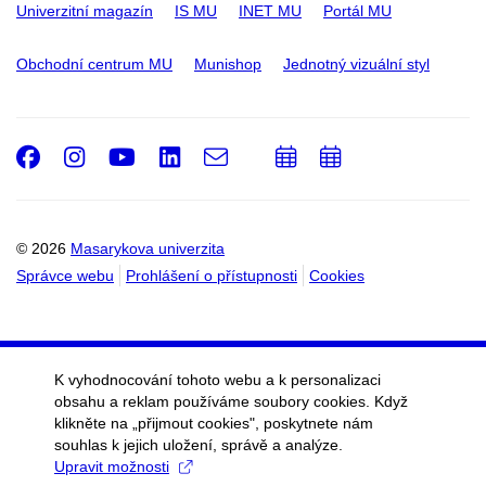
Univerzitní magazín
IS MU
INET MU
Portál MU
Obchodní centrum MU
Munishop
Jednotný vizuální styl
Facebook
Instagram
Youtube
LinkedIn
e-
Přidat
Přidat
Email
mail
do
do
kalendáře
kalendáře
© 2026
Masarykova univerzita
Správce webu
Prohlášení o přístupnosti
Cookies
K vyhodnocování tohoto webu a k personalizaci
obsahu a reklam používáme soubory cookies. Když
klikněte na „přijmout cookies", poskytnete nám
souhlas k jejich uložení, správě a analýze.
Upravit možnosti