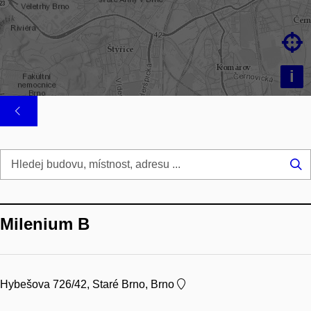

i
Hl
...
Milenium B
Hybešova 726/42, Staré Brno, Brno