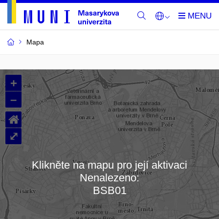
Mapa
Budovy
+
a
–
místnosti
⌂
MU
⤢
Klikněte na mapu pro její aktivaci
Nenalezeno:
Načítám mapu…
BSB01