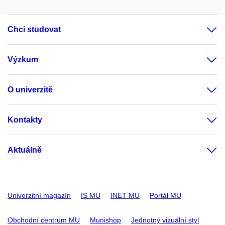
Chci studovat
Výzkum
O univerzitě
Kontakty
Aktuálně
Univerzitní magazín
IS MU
INET MU
Portál MU
Obchodní centrum MU
Munishop
Jednotný vizuální styl