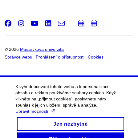
Facebook
Instagram
Youtube
LinkedIn
e-
Přidat
Přidat
Email
mail
do
do
kalendáře
kalendáře
© 2026
Masarykova univerzita
Správce webu
Prohlášení o přístupnosti
Cookies
K vyhodnocování tohoto webu a k personalizaci
obsahu a reklam používáme soubory cookies. Když
klikněte na „přijmout cookies", poskytnete nám
souhlas k jejich uložení, správě a analýze.
Upravit možnosti
Jen nezbytné