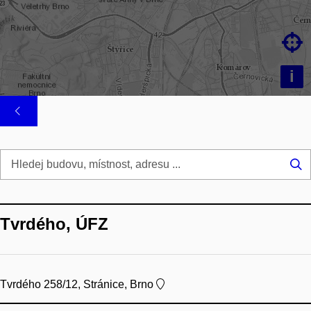

i
Hl
...
Tvrdého, ÚFZ
Tvrdého 258/12, Stránice, Brno