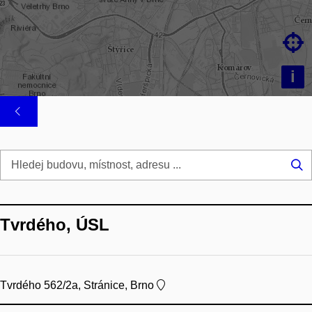

i
Hl
...
Tvrdého, ÚSL
Tvrdého 562/2a, Stránice, Brno