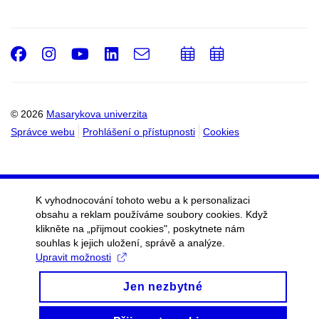
Facebook
Instagram
Youtube
LinkedIn
e-
Přidat
Přidat
Email
mail
do
do
kalendáře
kalendáře
© 2026
Masarykova univerzita
Správce webu
Prohlášení o přístupnosti
Cookies
K vyhodnocování tohoto webu a k personalizaci
obsahu a reklam používáme soubory cookies. Když
klikněte na „přijmout cookies", poskytnete nám
souhlas k jejich uložení, správě a analýze.
Upravit možnosti
Jen nezbytné