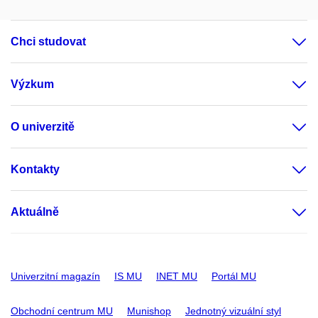
Chci studovat
Výzkum
O univerzitě
Kontakty
Aktuálně
Univerzitní magazín
IS MU
INET MU
Portál MU
Obchodní centrum MU
Munishop
Jednotný vizuální styl