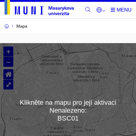
Mapa
Budovy
+
a
–
místnosti
⌂
MU
⤢
Klikněte na mapu pro její aktivaci
Nenalezeno:
Načítám mapu…
BSC01