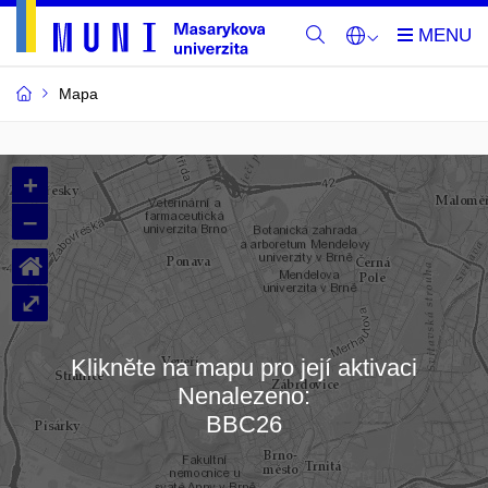
Mapa
Budovy
+
a
–
místnosti
⌂
MU
⤢
Klikněte na mapu pro její aktivaci
Nenalezeno:
Načítám mapu…
BBC26