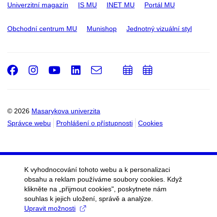
Univerzitní magazín
IS MU
INET MU
Portál MU
Obchodní centrum MU
Munishop
Jednotný vizuální styl
Facebook
Instagram
Youtube
LinkedIn
e-
Přidat
Přidat
Email
mail
do
do
kalendáře
kalendáře
© 2026
Masarykova univerzita
Správce webu
Prohlášení o přístupnosti
Cookies
K vyhodnocování tohoto webu a k personalizaci
obsahu a reklam používáme soubory cookies. Když
klikněte na „přijmout cookies", poskytnete nám
souhlas k jejich uložení, správě a analýze.
Upravit možnosti