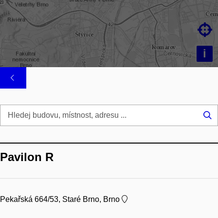

i
Hl
...
Pavilon R
Pekařská 664/53, Staré Brno, Brno