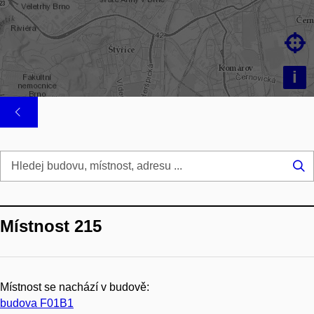

i
Hl
...
Místnost 215
Místnost se nachází v budově:
budova F01B1