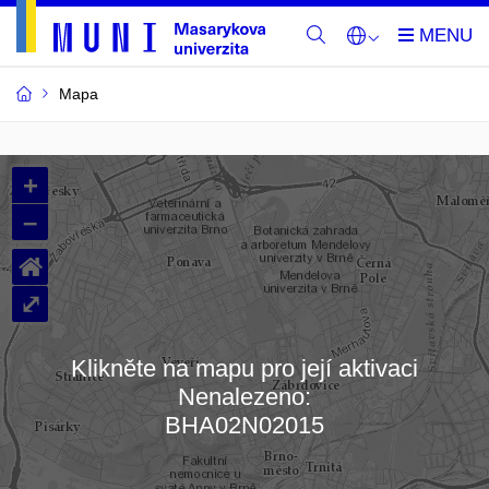
Mapa
Budovy
+
a
–
místnosti
⌂
MU
⤢
Klikněte na mapu pro její aktivaci
Nenalezeno:
Načítám mapu…
BHA02N02015