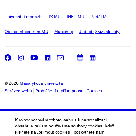
Univerzitní magazín
IS MU
INET MU
Portál MU
Obchodní centrum MU
Munishop
Jednotný vizuální styl
Facebook
Instagram
Youtube
LinkedIn
e-
Přidat
Přidat
Email
mail
do
do
kalendáře
kalendáře
© 2026
Masarykova univerzita
Správce webu
Prohlášení o přístupnosti
Cookies
K vyhodnocování tohoto webu a k personalizaci
obsahu a reklam používáme soubory cookies. Když
klikněte na „přijmout cookies", poskytnete nám