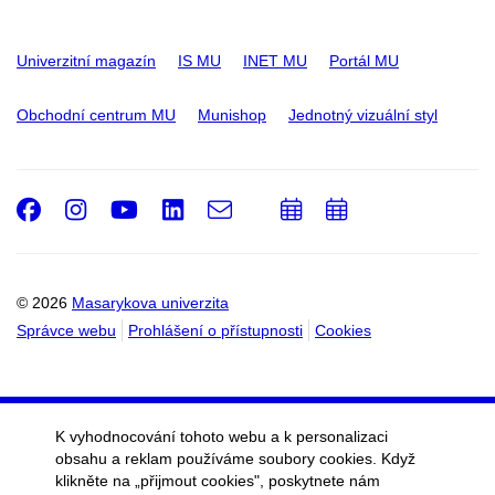
Univerzitní magazín
IS MU
INET MU
Portál MU
Obchodní centrum MU
Munishop
Jednotný vizuální styl
Facebook
Instagram
Youtube
LinkedIn
e-
Přidat
Přidat
Email
mail
do
do
kalendáře
kalendáře
© 2026
Masarykova univerzita
Správce webu
Prohlášení o přístupnosti
Cookies
K vyhodnocování tohoto webu a k personalizaci
obsahu a reklam používáme soubory cookies. Když
klikněte na „přijmout cookies", poskytnete nám