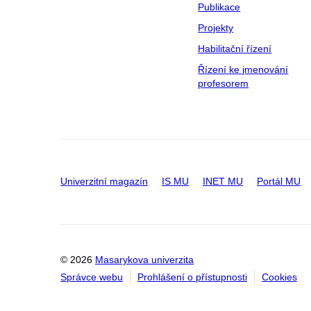
Publikace
Projekty
Habilitační řízení
Řízení ke jmenování
profesorem
Univerzitní magazín
IS MU
INET MU
Portál MU
© 2026
Masarykova univerzita
Správce webu
Prohlášení o přístupnosti
Cookies