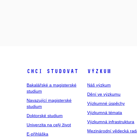
Chci studovat
Výzkum
Bakalářské a magisterské
Náš výzkum
studium
Dění ve výzkumu
Navazující magisterské
Výzkumné úspěchy
studium
Výzkumná témata
Doktorské studium
Výzkumná infrastruktura
Univerzita na celý život
Mezinárodní vědecká rad
E-přihláška