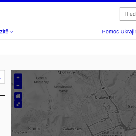
zitě
Pomoc Ukraji
+
Hledej
–
..
⌂
⤢