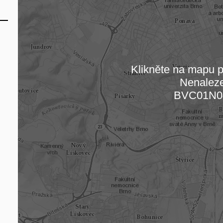
Klikněte na mapu pr
Nenalez
Načítám
BVC01N0