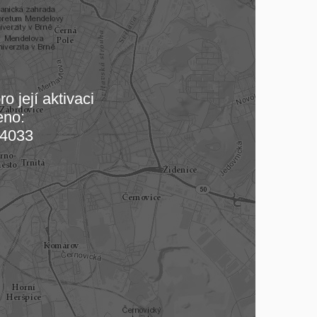
o její aktivaci
eno:
 mapu…
4033