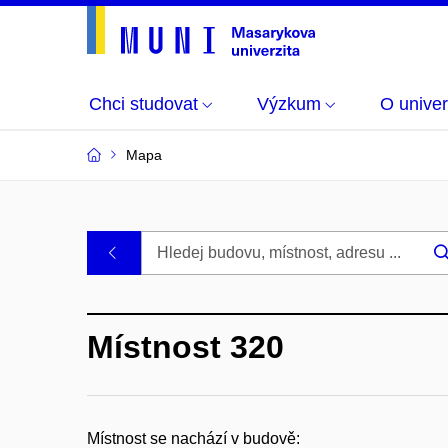
Chci studovat
Výzkum
O univer
Mapa
Budovy
.
a
Místnost 320
místnosti
MU
Místnost se nachází v budově: