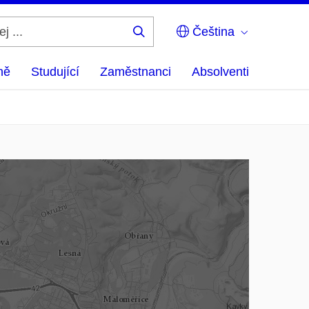
Čeština
Hledej
...
ně
Studující
Zaměstnanci
Absolventi