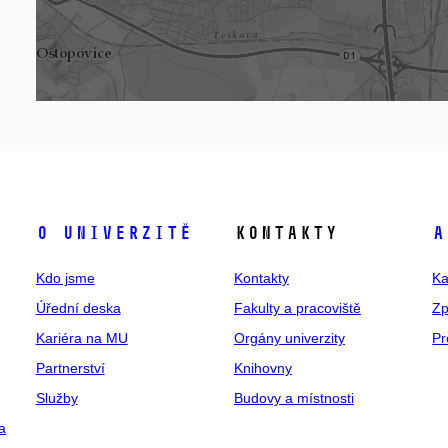
O univerzitě
Kontakty
A
Kdo jsme
Kontakty
Ka
Úřední deska
Fakulty a pracoviště
Zp
Kariéra na MU
Orgány univerzity
Pr
Partnerství
Knihovny
Služby
Budovy a místnosti
a