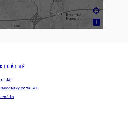

i
ktuálně
lendář
ravodajský portál MU
o média