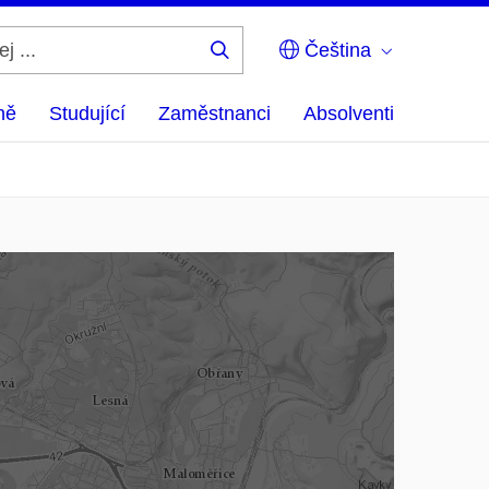
Čeština
Hledej
...
ně
Studující
Zaměstnanci
Absolventi