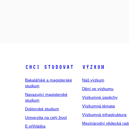
Chci studovat
Výzkum
Bakalářské a magisterské
Náš výzkum
studium
Dění ve výzkumu
Navazující magisterské
Výzkumné úspěchy
studium
Výzkumná témata
Doktorské studium
Výzkumná infrastruktura
Univerzita na celý život
Mezinárodní vědecká rad
E-přihláška