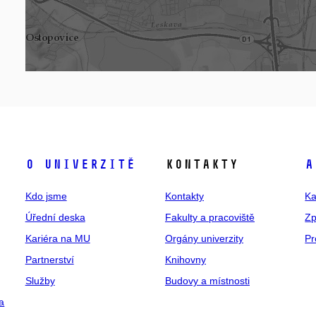
O univerzitě
Kontakty
A
Kdo jsme
Kontakty
Ka
Úřední deska
Fakulty a pracoviště
Zp
Kariéra na MU
Orgány univerzity
Pr
Partnerství
Knihovny
Služby
Budovy a místnosti
a