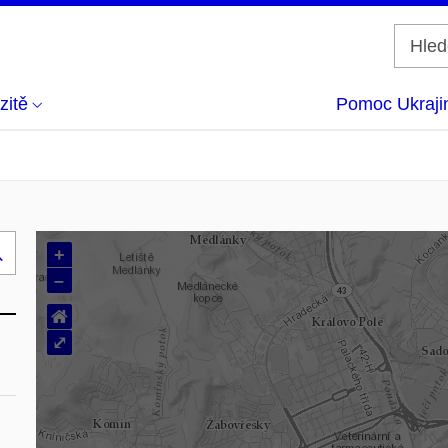
zitě
Pomoc Ukraji
+
Hledej
–
..
⌂
⤢