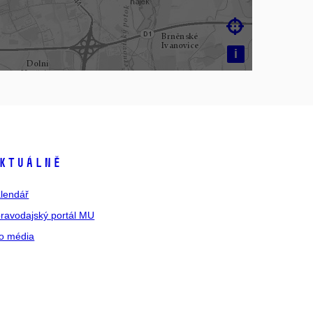

i
ktuálně
lendář
ravodajský portál MU
o média