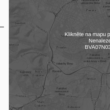
Klikněte na mapu pr
Nenalez
Načítám
BVA07N0