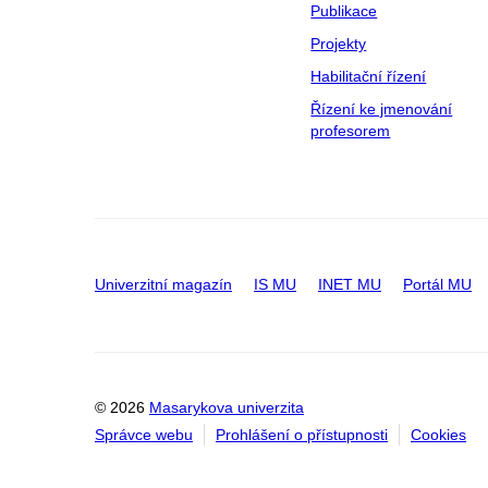
Publikace
Projekty
Habilitační řízení
Řízení ke jmenování
profesorem
Univerzitní magazín
IS MU
INET MU
Portál MU
© 2026
Masarykova univerzita
Správce webu
Prohlášení o přístupnosti
Cookies