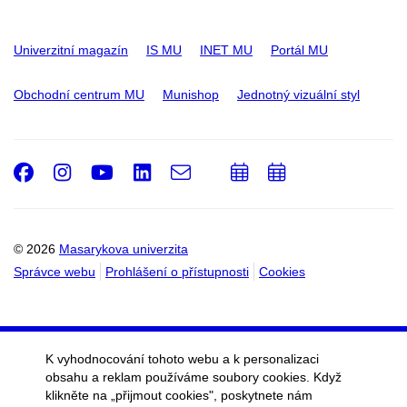
Univerzitní magazín
IS MU
INET MU
Portál MU
Obchodní centrum MU
Munishop
Jednotný vizuální styl
Facebook
Instagram
Youtube
LinkedIn
e-
Přidat
Přidat
Email
mail
do
do
kalendáře
kalendáře
© 2026
Masarykova univerzita
Správce webu
Prohlášení o přístupnosti
Cookies
K vyhodnocování tohoto webu a k personalizaci
obsahu a reklam používáme soubory cookies. Když
klikněte na „přijmout cookies", poskytnete nám