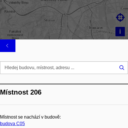

i
Hl
...
Místnost 206
Místnost se nachází v budově:
budova C05