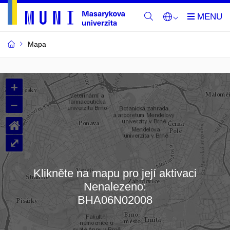
Mapa
Budovy
+
a
–
místnosti
⌂
MU
⤢
Klikněte na mapu pro její aktivaci
Nenalezeno:
Načítám mapu…
BHA06N02008