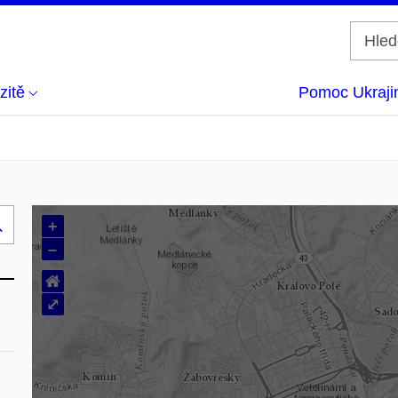
zitě
Pomoc Ukraji
+
Hledej
–
..
⌂
⤢