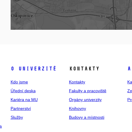
O univerzitě
Kontakty
A
Kdo jsme
Kontakty
Ka
Úřední deska
Fakulty a pracoviště
Zp
Kariéra na MU
Orgány univerzity
Pr
Partnerství
Knihovny
Služby
Budovy a místnosti
a