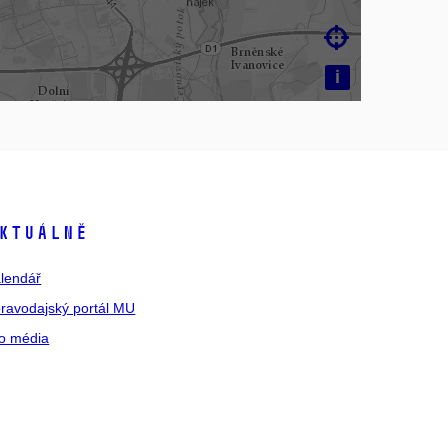

i
ktuálně
lendář
ravodajský portál MU
o média