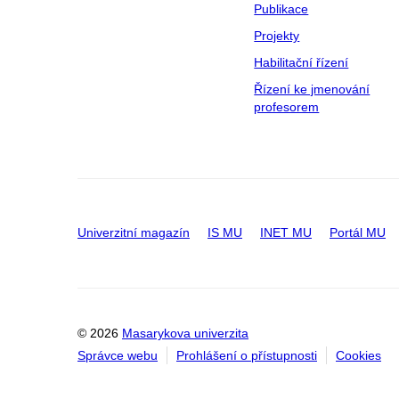
Publikace
Projekty
Habilitační řízení
Řízení ke jmenování
profesorem
Univerzitní magazín
IS MU
INET MU
Portál MU
© 2026
Masarykova univerzita
Správce webu
Prohlášení o přístupnosti
Cookies