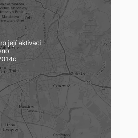
o její aktivaci
eno:
 mapu…
2014c