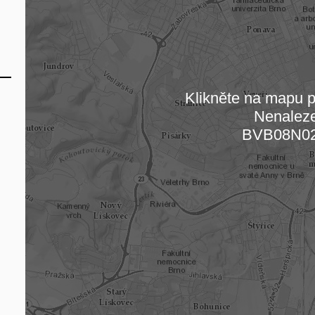
Klikněte na mapu pr
Nenalez
Načítám
BVB08N0