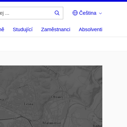
Čeština
Hledej
...
ně
Studující
Zaměstnanci
Absolventi