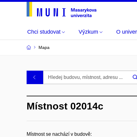
Chci studovat
Výzkum
O univer
Mapa
Budovy
.
a
Místnost 02014c
místnosti
MU
Místnost se nachází v budově: