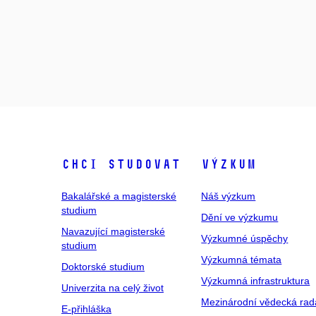
Chci studovat
Výzkum
Bakalářské a magisterské
Náš výzkum
studium
Dění ve výzkumu
Navazující magisterské
Výzkumné úspěchy
studium
Výzkumná témata
Doktorské studium
Výzkumná infrastruktura
Univerzita na celý život
Mezinárodní vědecká rad
E-přihláška