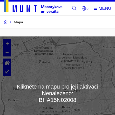
Mapa
Budovy
+
a
–
místnosti
⌂
MU
⤢
Klikněte na mapu pro její aktivaci
Nenalezeno:
Načítám mapu…
BHA15N02008