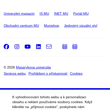
Univerzitní magazín
IS MU
INET MU
Portál MU
Obchodní centrum MU
Munishop
Jednotný vizuální styl
Facebook
Instagram
Youtube
LinkedIn
e-
Přidat
Přidat
Email
mail
do
do
kalendáře
kalendáře
© 2026
Masarykova univerzita
Správce webu
Prohlášení o přístupnosti
Cookies
K vyhodnocování tohoto webu a k personalizaci
obsahu a reklam používáme soubory cookies. Když
klikněte na „přijmout cookies", poskytnete nám