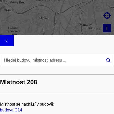

i
Hl
...
Místnost 208
Místnost se nachází v budově:
budova C14