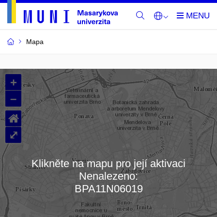
Mapa
Budovy
+
a
–
místnosti
⌂
MU
⤢
Klikněte na mapu pro její aktivaci
Nenalezeno:
Načítám mapu…
BPA11N06019