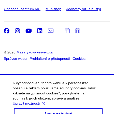
Obchodní centrum MU
Munishop
Jednotný vizuální styl
Facebook
Instagram
Youtube
LinkedIn
e-
Přidat
Přidat
Email
mail
do
do
kalendáře
kalendáře
© 2026
Masarykova univerzita
Správce webu
Prohlášení o přístupnosti
Cookies
K vyhodnocování tohoto webu a k personalizaci
obsahu a reklam používáme soubory cookies. Když
klikněte na „přijmout cookies", poskytnete nám
souhlas k jejich uložení, správě a analýze.
Upravit možnosti
Jen nezbytné