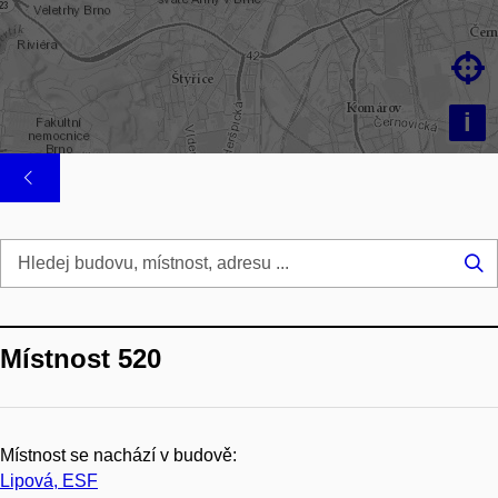

i
Hl
...
Místnost 520
Místnost se nachází v budově:
Lipová, ESF