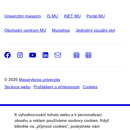
Univerzitní magazín
IS MU
INET MU
Portál MU
Obchodní centrum MU
Munishop
Jednotný vizuální styl
Facebook
Instagram
Youtube
LinkedIn
e-
Přidat
Přidat
Email
mail
do
do
kalendáře
kalendáře
© 2026
Masarykova univerzita
Správce webu
Prohlášení o přístupnosti
Cookies
K vyhodnocování tohoto webu a k personalizaci
obsahu a reklam používáme soubory cookies. Když
klikněte na „přijmout cookies", poskytnete nám