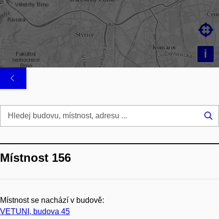

i
Hl
...
Místnost 156
Místnost se nachází v budově:
VETUNI, budova 45