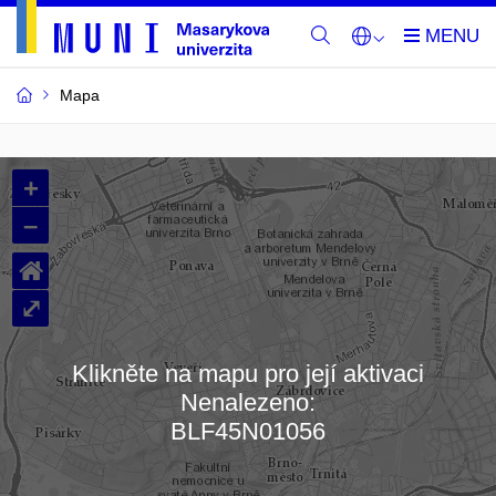
Mapa
Budovy
+
a
–
místnosti
⌂
MU
⤢
Klikněte na mapu pro její aktivaci
Nenalezeno:
Načítám mapu…
BLF45N01056