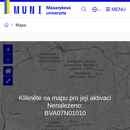
Mapa
Budovy
+
a
–
místnosti
⌂
MU
⤢
Klikněte na mapu pro její aktivaci
Nenalezeno:
Načítám mapu…
BVA07N01010