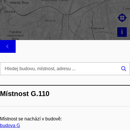

i
Hl
...
Místnost G.110
Místnost se nachází v budově:
budova G