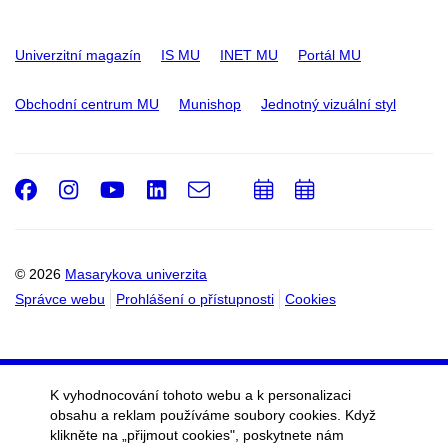
Univerzitní magazín
IS MU
INET MU
Portál MU
Obchodní centrum MU
Munishop
Jednotný vizuální styl
Facebook
Instagram
Youtube
LinkedIn
e-
Přidat
Přidat
Email
mail
do
do
kalendáře
kalendáře
© 2026
Masarykova univerzita
Správce webu
Prohlášení o přístupnosti
Cookies
K vyhodnocování tohoto webu a k personalizaci
obsahu a reklam používáme soubory cookies. Když
klikněte na „přijmout cookies", poskytnete nám