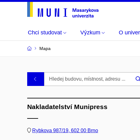
Chci studovat
Výzkum
O univer
Mapa
Budovy
.
a
Nakladatelství Munipress
místnosti
MU
Rybkova 987/19, 602 00 Brno