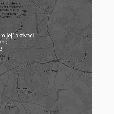
o její aktivaci
eno:
 mapu…
3