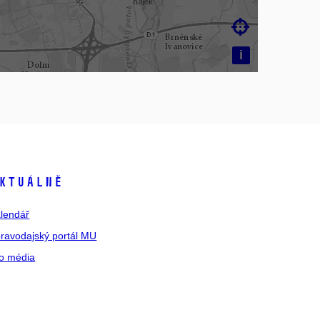

i
ktuálně
lendář
ravodajský portál MU
o média