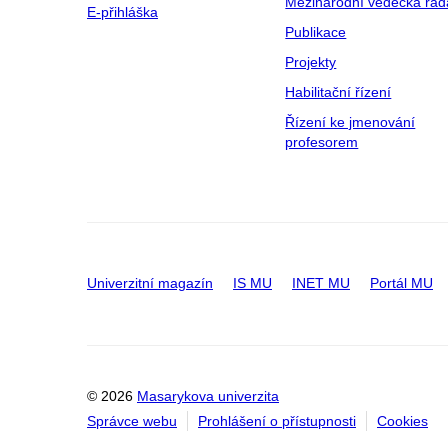
Mezinárodní vědecká rad
E-přihláška
Publikace
Projekty
Habilitační řízení
Řízení ke jmenování
profesorem
Univerzitní magazín
IS MU
INET MU
Portál MU
© 2026
Masarykova univerzita
Správce webu
Prohlášení o přístupnosti
Cookies