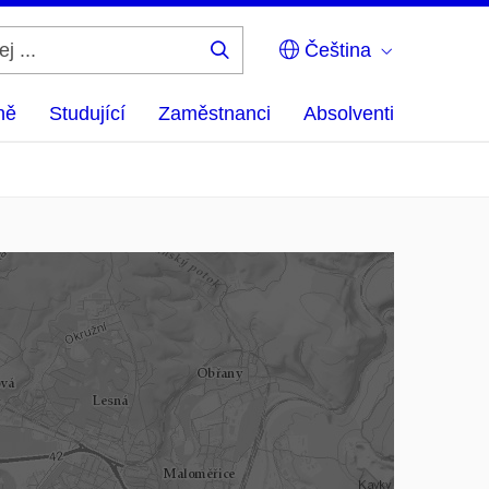
Čeština
Hledej
...
ně
Studující
Zaměstnanci
Absolventi