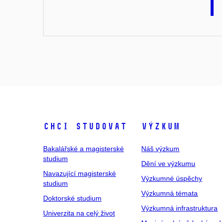
Chci studovat
Výzkum
Bakalářské a magisterské
Náš výzkum
studium
Dění ve výzkumu
Navazující magisterské
Výzkumné úspěchy
studium
Výzkumná témata
Doktorské studium
Výzkumná infrastruktura
Univerzita na celý život