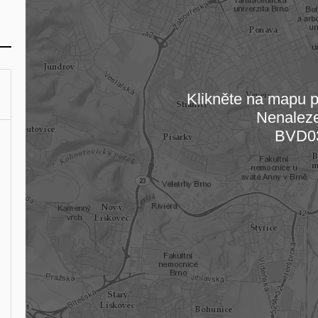
Klikněte na mapu pr
Nenalez
Načítám
BVD0