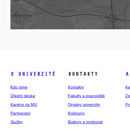
O univerzitě
Kontakty
A
Kdo jsme
Kontakty
Ka
Úřední deska
Fakulty a pracoviště
Zp
Kariéra na MU
Orgány univerzity
Pr
Partnerství
Knihovny
Služby
Budovy a místnosti