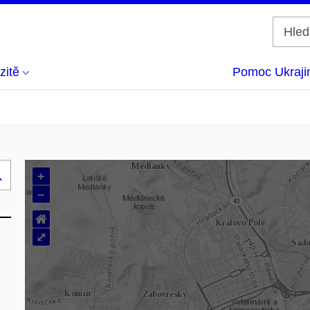
zitě
Pomoc Ukraji
+
Hledej
–
..
⌂
⤢