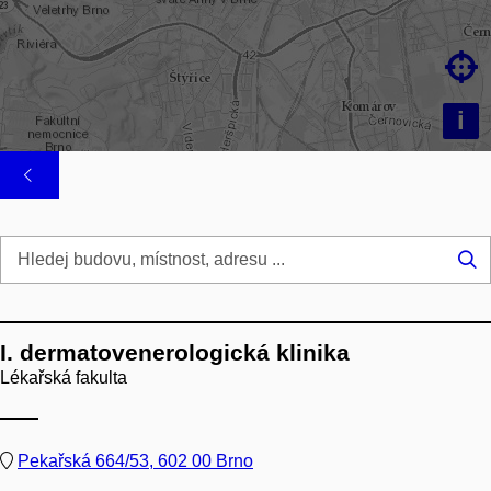

i
Hl
...
I. dermatovenerologická klinika
Lékařská fakulta
Pekařská 664/53, 602 00 Brno