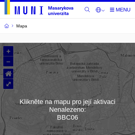
Mapa
Budovy
+
a
–
místnosti
⌂
MU
⤢
Klikněte na mapu pro její aktivaci
Nenalezeno:
Načítám mapu…
BBC06