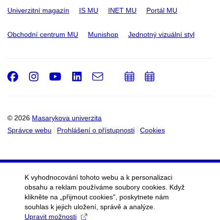
Univerzitní magazín
IS MU
INET MU
Portál MU
Obchodní centrum MU
Munishop
Jednotný vizuální styl
Facebook
Instagram
Youtube
LinkedIn
e-
Přidat
Přidat
Email
mail
do
do
kalendáře
kalendáře
© 2026
Masarykova univerzita
Správce webu
Prohlášení o přístupnosti
Cookies
K vyhodnocování tohoto webu a k personalizaci
obsahu a reklam používáme soubory cookies. Když
klikněte na „přijmout cookies", poskytnete nám
souhlas k jejich uložení, správě a analýze.
Upravit možnosti