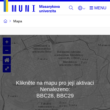
Mapa
Budovy
+
a
–
místnosti
⌂
MU
⤢
Klikněte na mapu pro její aktivaci
Nenalezeno:
Načítám mapu…
BBC28, BBC29