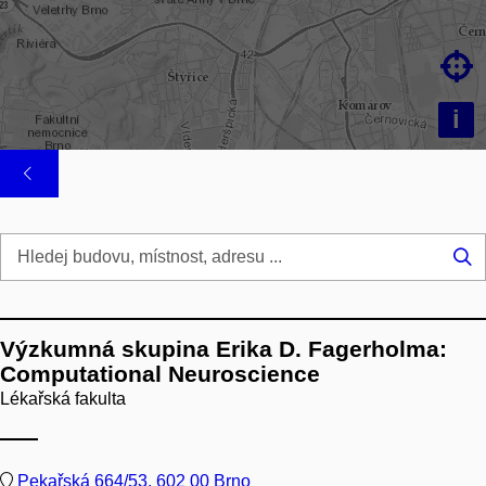

i
Hl
...
Výzkumná skupina Erika D. Fagerholma:
Computational Neuroscience
Lékařská fakulta
Pekařská 664/53, 602 00 Brno