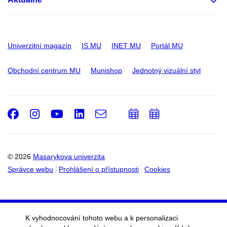
Univerzitní magazín
IS MU
INET MU
Portál MU
Obchodní centrum MU
Munishop
Jednotný vizuální styl
Facebook
Instagram
Youtube
LinkedIn
e-
Přidat
Přidat
Email
mail
do
do
kalendáře
kalendáře
© 2026
Masarykova univerzita
Správce webu
Prohlášení o přístupnosti
Cookies
K vyhodnocování tohoto webu a k personalizaci