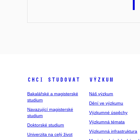
Chci studovat
Výzkum
Bakalářské a magisterské
Náš výzkum
studium
Dění ve výzkumu
Navazující magisterské
Výzkumné úspěchy
studium
Výzkumná témata
Doktorské studium
Výzkumná infrastruktura
Univerzita na celý život