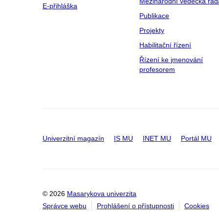
Mezinárodní vědecká rad
E-přihláška
Publikace
Projekty
Habilitační řízení
Řízení ke jmenování
profesorem
Univerzitní magazín
IS MU
INET MU
Portál MU
© 2026
Masarykova univerzita
Správce webu
Prohlášení o přístupnosti
Cookies