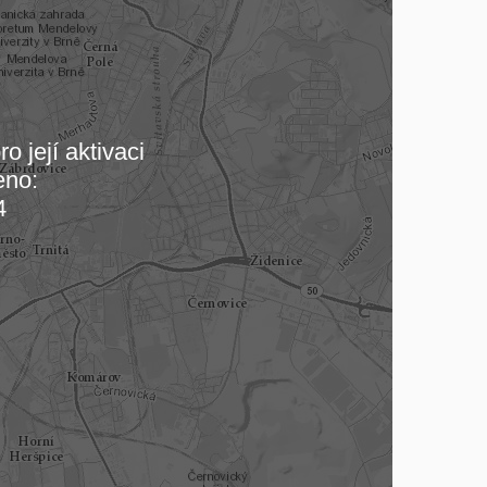
o její aktivaci
eno:
 mapu…
4