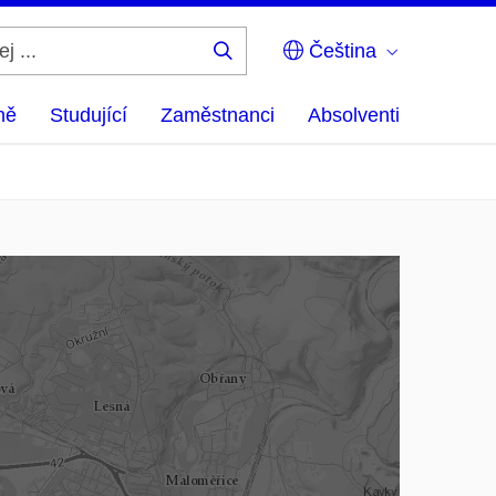
Čeština
Hledej
...
ně
Studující
Zaměstnanci
Absolventi