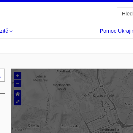
zitě
Pomoc Ukraji
+
Hledej
–
..
⌂
⤢