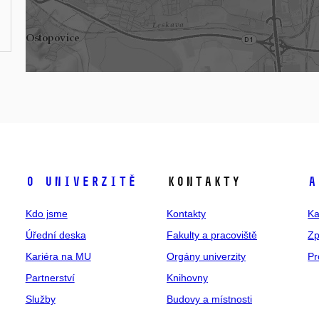
O univerzitě
Kontakty
A
Kdo jsme
Kontakty
Ka
Úřední deska
Fakulty a pracoviště
Zp
Kariéra na MU
Orgány univerzity
Pr
Partnerství
Knihovny
Služby
Budovy a místnosti