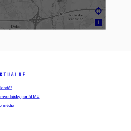

i
ktuálně
lendář
ravodajský portál MU
o média