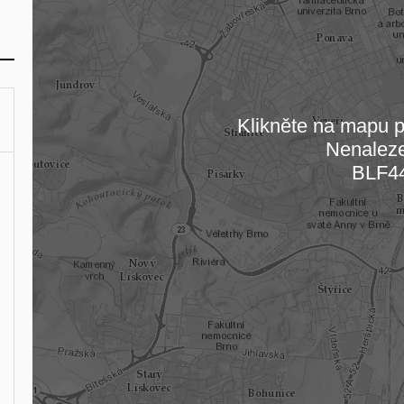
Klikněte na mapu pr
Nenalez
Načítám
BLF4