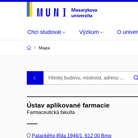
Chci studovat
Výzkum
O univer
Mapa
Budovy
.
a
Ústav aplikované farmacie
místnosti
Farmaceutická fakulta
MU
Palackého třída 1946/1, 612 00 Brno