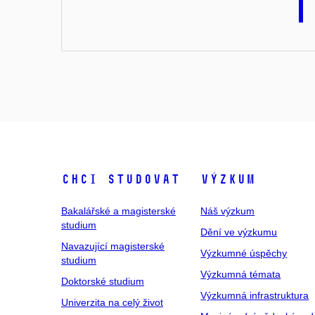
Chci studovat
Výzkum
Bakalářské a magisterské
Náš výzkum
studium
Dění ve výzkumu
Navazující magisterské
Výzkumné úspěchy
studium
Výzkumná témata
Doktorské studium
Výzkumná infrastruktura
Univerzita na celý život