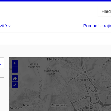
zitě
Pomoc Ukraji
+
Hledej
–
..
⌂
⤢