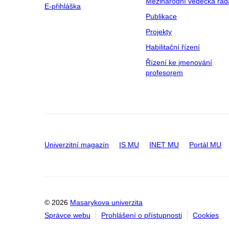
Mezinárodní vědecká rad
E-přihláška
Publikace
Projekty
Habilitační řízení
Řízení ke jmenování
profesorem
Univerzitní magazín
IS MU
INET MU
Portál MU
© 2026
Masarykova univerzita
Správce webu
Prohlášení o přístupnosti
Cookies