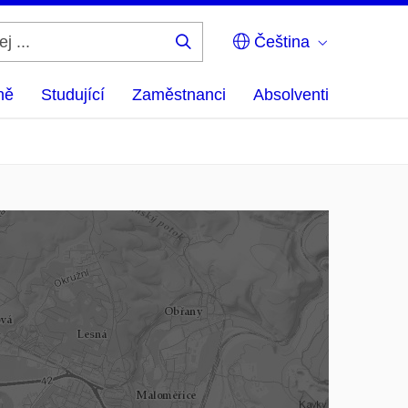
Čeština
Hledej
...
ně
Studující
Zaměstnanci
Absolventi