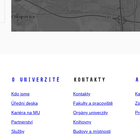
O univerzitě
Kontakty
A
Kdo jsme
Kontakty
Ka
Úřední deska
Fakulty a pracoviště
Zp
Kariéra na MU
Orgány univerzity
Pr
Partnerství
Knihovny
Služby
Budovy a místnosti