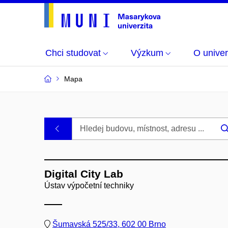
Chci studovat
Výzkum
O univer
Mapa
Budovy
.
a
Digital City Lab
místnosti
Ústav výpočetní techniky
MU
Šumavská 525/33, 602 00 Brno