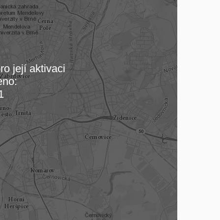
o její aktivaci
eno:
 mapu…
1