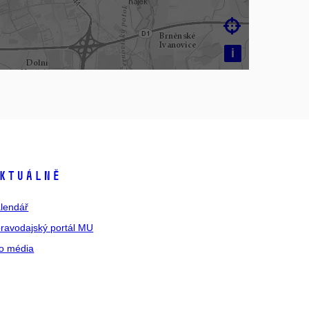

i
ktuálně
lendář
ravodajský portál MU
o média