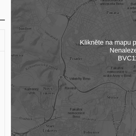
Klikněte na mapu pr
Nenalez
Načítám
BVC1