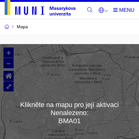
Mapa
Budovy
+
a
–
místnosti
⌂
MU
⤢
Klikněte na mapu pro její aktivaci
Nenalezeno:
Načítám mapu…
BMA01