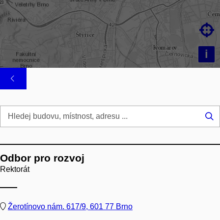

i
Hl
...
Odbor pro rozvoj
Rektorát
Žerotínovo nám. 617/9, 601 77 Brno