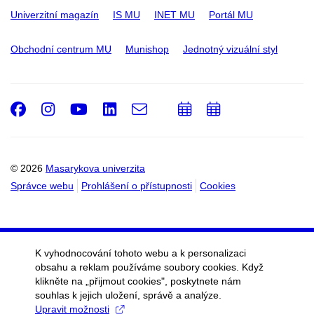
Univerzitní magazín
IS MU
INET MU
Portál MU
Obchodní centrum MU
Munishop
Jednotný vizuální styl
Facebook
Instagram
Youtube
LinkedIn
e-
Přidat
Přidat
Email
mail
do
do
kalendáře
kalendáře
© 2026
Masarykova univerzita
Správce webu
Prohlášení o přístupnosti
Cookies
K vyhodnocování tohoto webu a k personalizaci
obsahu a reklam používáme soubory cookies. Když
klikněte na „přijmout cookies", poskytnete nám
souhlas k jejich uložení, správě a analýze.
Upravit možnosti